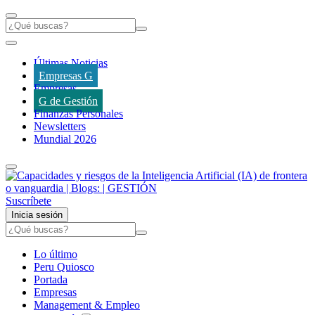
Últimas Noticias
Empresas G
Empresas
G de Gestión
Finanzas Personales
Newsletters
Mundial 2026
Suscríbete
Inicia sesión
Lo último
Peru Quiosco
Portada
Empresas
Management & Empleo