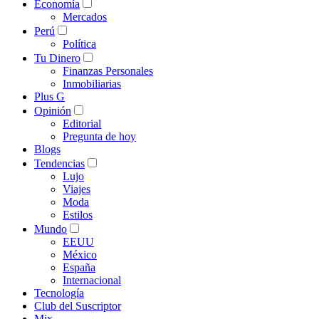
Economía
Mercados
Perú
Política
Tu Dinero
Finanzas Personales
Inmobiliarias
Plus G
Opinión
Editorial
Pregunta de hoy
Blogs
Tendencias
Lujo
Viajes
Moda
Estilos
Mundo
EEUU
México
España
Internacional
Tecnología
Club del Suscriptor
Mix