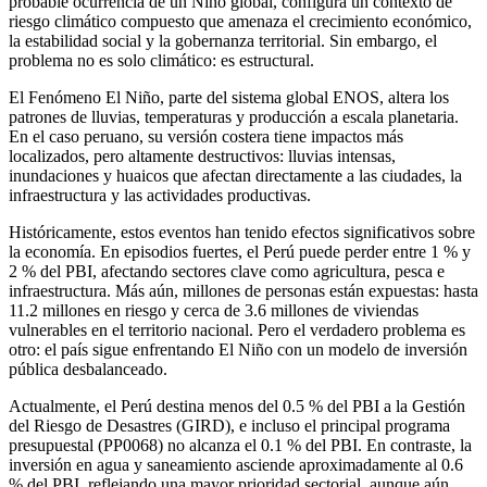
probable ocurrencia de un Niño global, configura un contexto de
riesgo climático compuesto que amenaza el crecimiento económico,
la estabilidad social y la gobernanza territorial. Sin embargo, el
problema no es solo climático: es estructural.
El Fenómeno El Niño, parte del sistema global ENOS, altera los
patrones de lluvias, temperaturas y producción a escala planetaria.
En el caso peruano, su versión costera tiene impactos más
localizados, pero altamente destructivos: lluvias intensas,
inundaciones y huaicos que afectan directamente a las ciudades, la
infraestructura y las actividades productivas.
Históricamente, estos eventos han tenido efectos significativos sobre
la economía. En episodios fuertes, el Perú puede perder entre 1 % y
2 % del PBI, afectando sectores clave como agricultura, pesca e
infraestructura. Más aún, millones de personas están expuestas: hasta
11.2 millones en riesgo y cerca de 3.6 millones de viviendas
vulnerables en el territorio nacional. Pero el verdadero problema es
otro: el país sigue enfrentando El Niño con un modelo de inversión
pública desbalanceado.
Actualmente, el Perú destina menos del 0.5 % del PBI a la Gestión
del Riesgo de Desastres (GIRD), e incluso el principal programa
presupuestal (PP0068) no alcanza el 0.1 % del PBI. En contraste, la
inversión en agua y saneamiento asciende aproximadamente al 0.6
% del PBI, reflejando una mayor prioridad sectorial, aunque aún