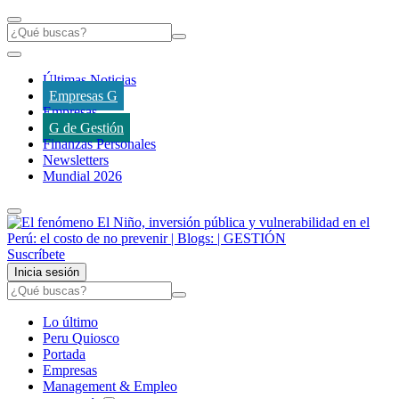
Últimas Noticias
Empresas G
Empresas
G de Gestión
Finanzas Personales
Newsletters
Mundial 2026
Suscríbete
Inicia sesión
Lo último
Peru Quiosco
Portada
Empresas
Management & Empleo