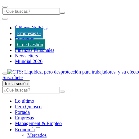
Últimas Noticias
Empresas G
Empresas
G de Gestión
Finanzas Personales
Newsletters
Mundial 2026
Suscríbete
Inicia sesión
Lo último
Peru Quiosco
Portada
Empresas
Management & Empleo
Economía
Mercados