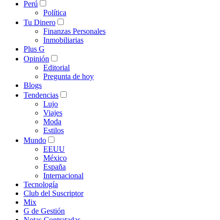
Perú
Política
Tu Dinero
Finanzas Personales
Inmobiliarias
Plus G
Opinión
Editorial
Pregunta de hoy
Blogs
Tendencias
Lujo
Viajes
Moda
Estilos
Mundo
EEUU
México
España
Internacional
Tecnología
Club del Suscriptor
Mix
G de Gestión
Notas Contratadas