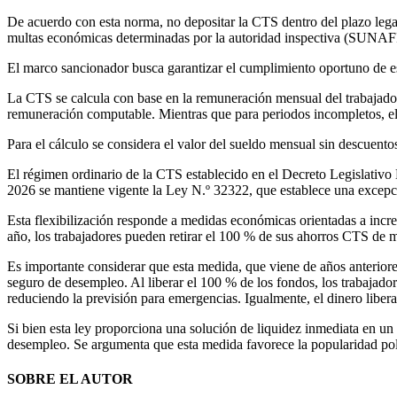
De acuerdo con esta norma, no depositar la CTS dentro del plazo legal
multas económicas determinadas por la autoridad inspectiva (SUNAF
El marco sancionador busca garantizar el cumplimiento oportuno de est
La CTS se calcula con base en la remuneración mensual del trabajador
remuneración computable. Mientras que para periodos incompletos, el 
Para el cálculo se considera el valor del sueldo mensual sin descuentos 
El régimen ordinario de la CTS establecido en el Decreto Legislativo 
2026 se mantiene vigente la Ley N.º 32322, que establece una excepci
Esta flexibilización responde a medidas económicas orientadas a increm
año, los trabajadores pueden retirar el 100 % de sus ahorros CTS de 
Es importante considerar que esta medida, que viene de años anteriore
seguro de desempleo. Al liberar el 100 % de los fondos, los trabajado
reduciendo la previsión para emergencias. Igualmente, el dinero liberad
Si bien esta ley proporciona una solución de liquidez inmediata en un
desempleo. Se argumenta que esta medida favorece la popularidad polí
SOBRE EL AUTOR