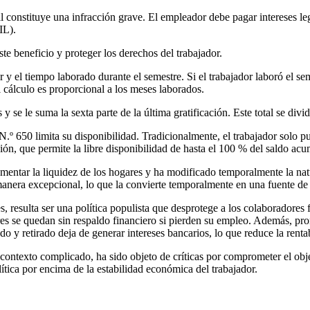
 constituye una infracción grave. El empleador debe pagar intereses leg
IL).
e beneficio y proteger los derechos del trabajador.
 y el tiempo laborado durante el semestre. Si el trabajador laboró el 
cálculo es proporcional a los meses laborados.
y se le suma la sexta parte de la última gratificación. Este total se divi
N.º 650 limita su disponibilidad. Tradicionalmente, el trabajador solo 
ón, que permite la libre disponibilidad de hasta el 100 % del saldo ac
entar la liquidez de los hogares y ha modificado temporalmente la natur
manera excepcional, lo que la convierte temporalmente en una fuente de 
s, resulta ser una política populista que desprotege a los colaboradore
res se quedan sin respaldo financiero si pierden su empleo. Además, pr
o y retirado deja de generar intereses bancarios, lo que reduce la rentab
 contexto complicado, ha sido objeto de críticas por comprometer el obj
tica por encima de la estabilidad económica del trabajador.