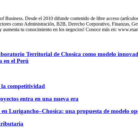
usiness. Desde el 2010 difunde contenido de libre acceso (artículos, 
sectores como Administración, B2B, Derecho Corporativo, Finanzas, Gest
 y aumenta tu conocimiento en los negocios! Conoce más en: www.esa
Laboratorio Territorial de Chosica como modelo innovad
a en el Perú
la competitividad
royectos entra en una nueva era
dad en Lurigancho–Chosica: una propuesta de modelo oper
ributaria