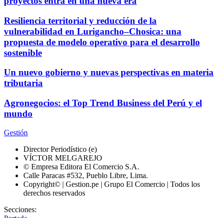
proyectos entra en una nueva era
Resiliencia territorial y reducción de la
vulnerabilidad en Lurigancho–Chosica: una
propuesta de modelo operativo para el desarrollo
sostenible
Un nuevo gobierno y nuevas perspectivas en materia
tributaria
Agronegocios: el Top Trend Business del Perú y el
mundo
Gestión
Director Periodístico (e)
VÍCTOR MELGAREJO
© Empresa Editora El Comercio S.A.
Calle Paracas #532, Pueblo Libre, Lima.
Copyright© | Gestion.pe | Grupo El Comercio | Todos los
derechos reservados
Secciones: