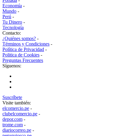
Portada
-
Economía
-
Mundo
-
Perú
-
Tu Dinero
-
Tecnología
Contacto:
¿Quiénes somos?
-
Términos y Condiciones
-
Política de Privacidad
-
Politica de Cookies
-
Preguntas Frecuentes
Síguenos:
Suscríbete
Visite también:
elcomercio.pe
-
clubelcomercio.pe
-
depor.com
-
trome.com
-
diariocorreo.pe
-
peruquiosco.pe
-