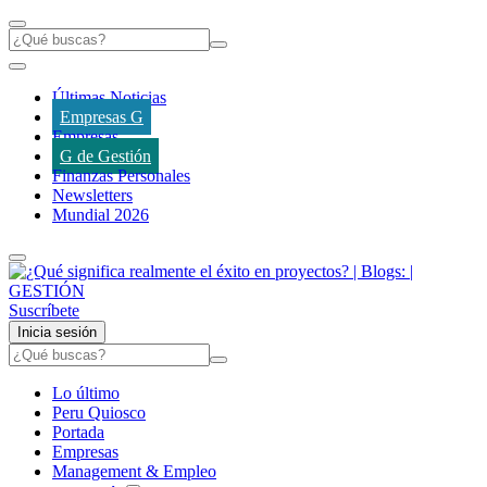
Últimas Noticias
Empresas G
Empresas
G de Gestión
Finanzas Personales
Newsletters
Mundial 2026
Suscríbete
Inicia sesión
Lo último
Peru Quiosco
Portada
Empresas
Management & Empleo