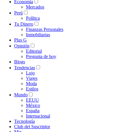
Economía
Mercados
Perú
Política
Tu Dinero
Finanzas Personales
Inmobiliarias
Plus G
Opinión
Editorial
Pregunta de hoy
Blogs
Tendencias
Lujo
Viajes
Moda
Estilos
Mundo
EEUU
México
España
Internacional
Tecnología
Club del Suscriptor
Mix