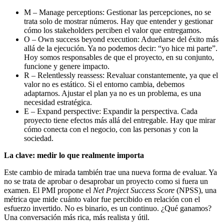
M – Manage perceptions: Gestionar las percepciones, no se
trata solo de mostrar números. Hay que entender y gestionar
cómo los stakeholders perciben el valor que entregamos.
O – Own success beyond execution: Adueñarse del éxito más
allá de la ejecución. Ya no podemos decir: “yo hice mi parte”.
Hoy somos responsables de que el proyecto, en su conjunto,
funcione y genere impacto.
R – Relentlessly reassess: Revaluar constantemente, ya que el
valor no es estático. Si el entorno cambia, debemos
adaptarnos. Ajustar el plan ya no es un problema, es una
necesidad estratégica.
E – Expand perspective: Expandir la perspectiva. Cada
proyecto tiene efectos más allá del entregable. Hay que mirar
cómo conecta con el negocio, con las personas y con la
sociedad.
La clave: medir lo que realmente importa
Este cambio de mirada también trae una nueva forma de evaluar. Ya
no se trata de aprobar o desaprobar un proyecto como si fuera un
examen. El PMI propone el
Net Project Success Score
(NPSS), una
métrica que mide cuánto valor fue percibido en relación con el
esfuerzo invertido. No es binario, es un continuo. ¿Qué ganamos?
Una conversación más rica, más realista y útil.