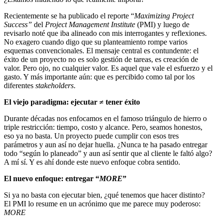
Recientemente se ha publicado el reporte “
Maximizing Project
Success”
del
Project Management Institute
(PMI) y luego de
revisarlo noté que iba alineado con mis interrogantes y reflexiones.
No exagero cuando digo que su planteamiento rompe varios
esquemas convencionales. El mensaje central es contundente: el
éxito de un proyecto no es solo gestión de tareas, es creación de
valor. Pero ojo, no cualquier valor. Es aquel que vale el esfuerzo y el
gasto. Y más importante aún: que es percibido como tal por los
diferentes
stakeholders
.
El viejo paradigma: ejecutar ≠ tener éxito
Durante décadas nos enfocamos en el famoso triángulo de hierro o
triple restricción: tiempo, costo y alcance. Pero, seamos honestos,
eso ya no basta. Un proyecto puede cumplir con esos tres
parámetros y aun así no dejar huella. ¿Nunca te ha pasado entregar
todo “según lo planeado” y aun así sentir que al cliente le faltó algo?
A mí sí. Y es ahí donde este nuevo enfoque cobra sentido.
El nuevo enfoque: entregar “
MORE
”
Si ya no basta con ejecutar bien, ¿qué tenemos que hacer distinto?
El PMI lo resume en un acrónimo que me parece muy poderoso:
MORE