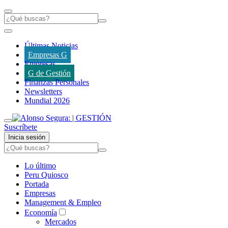
Últimas Noticias
Empresas G
Empresas
G de Gestión
Finanzas Personales
Newsletters
Mundial 2026
Suscríbete
Inicia sesión
Lo último
Peru Quiosco
Portada
Empresas
Management & Empleo
Economía
Mercados