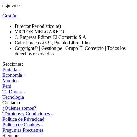
siguiente
Gestión
Director Periodístico (e)
VÍCTOR MELGAREJO
© Empresa Editora El Comercio S.A.
Calle Paracas #532, Pueblo Libre, Lima.
Copyright© | Gestion.pe | Grupo El Comercio | Todos los
derechos reservados
Secciones:
Portada
-
Economía
-
Mundo
-
Perú
-
Tu Dinero
-
Tecnología
Contacto:
¿Quiénes somos?
-
Términos y Condiciones
-
Política de Privacidad
-
Politica de Cookies
-
Preguntas Frecuentes
Síguenos: