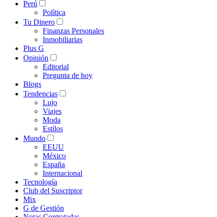
Perú
Política
Tu Dinero
Finanzas Personales
Inmobiliarias
Plus G
Opinión
Editorial
Pregunta de hoy
Blogs
Tendencias
Lujo
Viajes
Moda
Estilos
Mundo
EEUU
México
España
Internacional
Tecnología
Club del Suscriptor
Mix
G de Gestión
Notas Contratadas