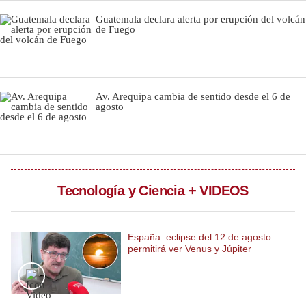
Notas Contratadas
Guatemala declara alerta por erupción del volcán
de Fuego
Podcast
Gestión TV
Av. Arequipa cambia de sentido desde el 6 de
Videos
agosto
Fotogalerías
gestion.pe
Tecnología y Ciencia + VIDEOS
¿quiénes
Somos?
España: eclipse del 12 de agosto
Términos
permitirá ver Venus y Júpiter
Y
Condiciones
Política
De
Privacidad