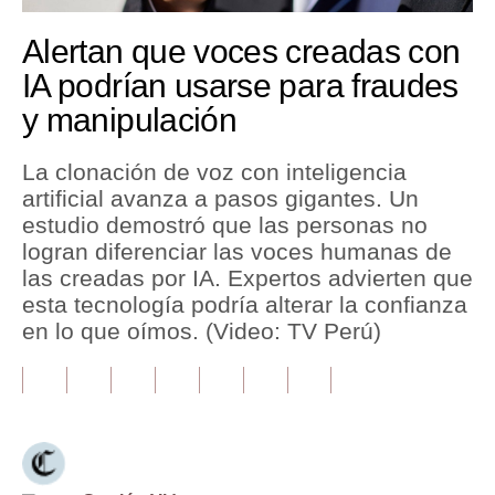
Tu Dinero
Alertan que voces creadas con
IA podrían usarse para fraudes
Finanzas Personales
y manipulación
Inmobiliarias
La clonación de voz con inteligencia
Plus G
artificial avanza a pasos gigantes. Un
Opinión
estudio demostró que las personas no
logran diferenciar las voces humanas de
Editorial
las creadas por IA. Expertos advierten que
esta tecnología podría alterar la confianza
Pregunta de hoy
en lo que oímos. (Video: TV Perú)
Blogs
Tendencias
Lujo
Viajes