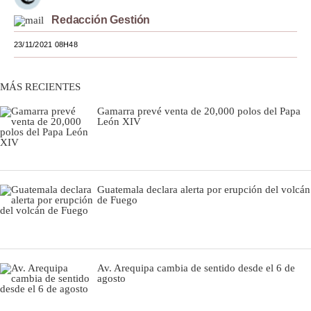
Redacción Gestión
Moda
23/11/2021 08H48
Estilos
Mundo
MÁS RECIENTES
EEUU
Gamarra prevé venta de 20,000 polos del Papa
León XIV
México
España
Internacional
Guatemala declara alerta por erupción del volcán
de Fuego
Tecnología
Club del Suscriptor
Av. Arequipa cambia de sentido desde el 6 de
Mix
agosto
G de Gestión