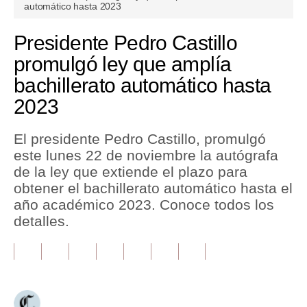
seconds
automático hasta 2023
of
0
Tu Dinero
seconds
Presidente Pedro Castillo
Finanzas Personales
promulgó ley que amplía
bachillerato automático hasta
Inmobiliarias
2023
Plus G
Opinión
El presidente Pedro Castillo, promulgó
este lunes 22 de noviembre la autógrafa
Editorial
de la ley que extiende el plazo para
obtener el bachillerato automático hasta el
Pregunta de hoy
año académico 2023. Conoce todos los
Blogs
detalles.
Tendencias
Lujo
Viajes