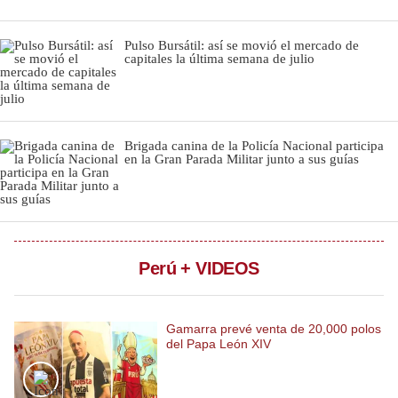
Notas Contratadas
Pulso Bursátil: así se movió el mercado de
Podcast
capitales la última semana de julio
Gestión TV
Videos
Brigada canina de la Policía Nacional participa
en la Gran Parada Militar junto a sus guías
Fotogalerías
gestion.pe
Perú + VIDEOS
¿quiénes
Somos?
Términos
Y
Gamarra prevé venta de 20,000 polos
Condiciones
del Papa León XIV
Política
De
Privacidad