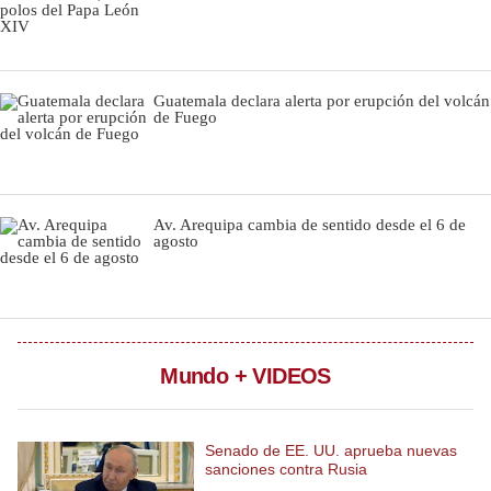
Notas Contratadas
Podcast
Guatemala declara alerta por erupción del volcán
Gestión TV
de Fuego
Videos
Fotogalerías
Av. Arequipa cambia de sentido desde el 6 de
agosto
gestion.pe
¿quiénes
Somos?
Mundo + VIDEOS
Términos
Y
Condiciones
Senado de EE. UU. aprueba nuevas
Política
sanciones contra Rusia
De
Privacidad