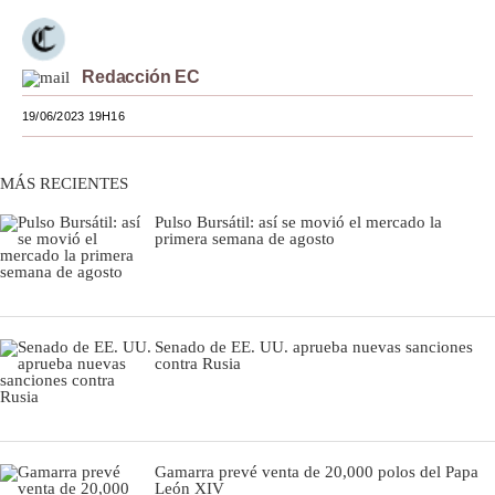
Moda
Redacción EC
Estilos
19/06/2023 19H16
Mundo
EEUU
MÁS RECIENTES
México
Pulso Bursátil: así se movió el mercado la
primera semana de agosto
España
Internacional
Tecnología
Senado de EE. UU. aprueba nuevas sanciones
contra Rusia
Club del Suscriptor
Mix
Gamarra prevé venta de 20,000 polos del Papa
G de Gestión
León XIV