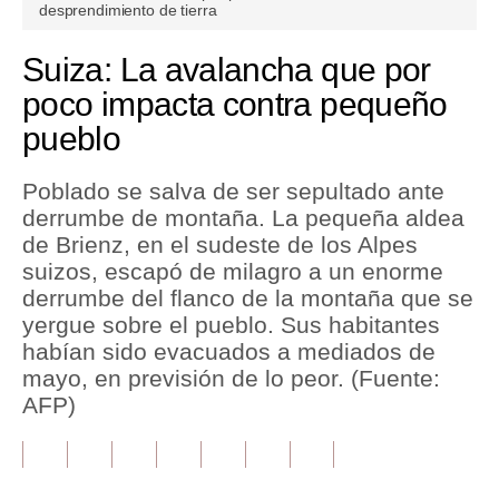
seconds
desprendimiento de tierra
of
1
Tu Dinero
minute,
Suiza: La avalancha que por
1
Finanzas Personales
second
poco impacta contra pequeño
pueblo
Inmobiliarias
Plus G
Poblado se salva de ser sepultado ante
derrumbe de montaña. La pequeña aldea
Opinión
de Brienz, en el sudeste de los Alpes
Editorial
suizos, escapó de milagro a un enorme
derrumbe del flanco de la montaña que se
Pregunta de hoy
yergue sobre el pueblo. Sus habitantes
habían sido evacuados a mediados de
Blogs
mayo, en previsión de lo peor. (Fuente:
Tendencias
AFP)
Lujo
Viajes