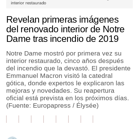
seconds
interior restaurado
of
1
Tu Dinero
minute,
Revelan primeras imágenes
27
Finanzas Personales
seconds
del renovado interior de Notre
Dame tras incendio de 2019
Inmobiliarias
Plus G
Notre Dame mostró por primera vez su
interior restaurado, cinco años después
Opinión
del incendio que la devastó. El presidente
Editorial
Emmanuel Macron visitó la catedral
gótica, donde expertos le explicaron las
Pregunta de hoy
mejoras y novedades. Su reapertura
oficial está prevista en los próximos días.
Blogs
(Fuente: Europapress / Élysée)
Tendencias
Lujo
Viajes