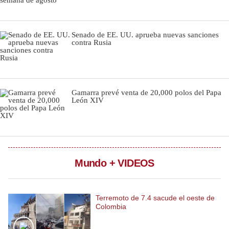
Notas Contratadas
Podcast
Senado de EE. UU. aprueba nuevas sanciones
contra Rusia
Gestión TV
Videos
Gamarra prevé venta de 20,000 polos del Papa
Fotogalerías
León XIV
gestion.pe
¿quiénes
Mundo + VIDEOS
Somos?
Términos
Y
Condiciones
Terremoto de 7.4 sacude el oeste de
Colombia
Política
De
Privacidad