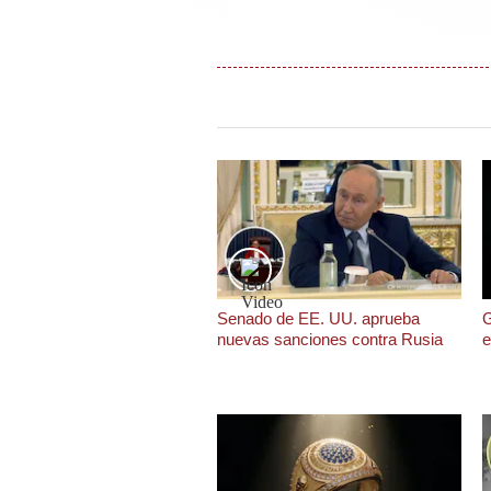
Podcast
Gestión TV
Videos
Fotogalerías
gestion.pe
¿quiénes
Somos?
Senado de EE. UU. aprueba
G
Términos
nuevas sanciones contra Rusia
e
Y
Condiciones
Política
De
Privacidad
Politica