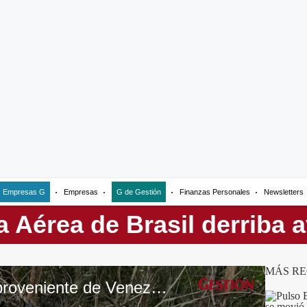
Empresas G
Empresas
G de Gestión
Finanzas Personales
Newsletters
MÁS RE
Brasil derriba avión proveniente de Venezuela con drogas