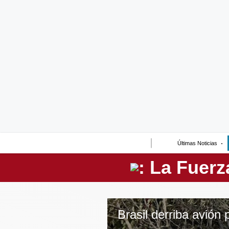
Lo último
Peru Quiosco
Portada
Empresas
Management & Empleo
Economía
Últimas Noticias
Mercados
Perú
Política
Tu Dinero