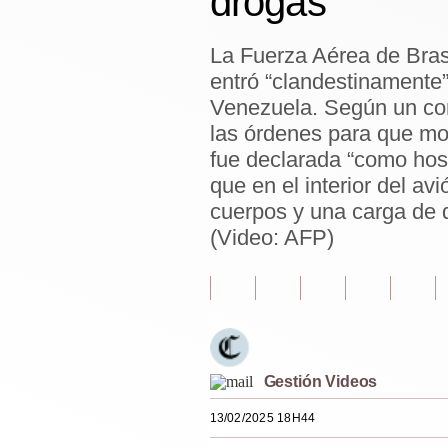
drogas
Estilos
La Fuerza Aérea de Brasi
Mundo
entró “clandestinamente”
EEUU
Venezuela. Según un com
las órdenes para que modi
México
fue declarada “como host
España
que en el interior del av
cuerpos y una carga de d
Internacional
(Video: AFP)
Tecnología
Club del Suscriptor
Mix
G de Gestión
Gestión Videos
13/02/2025 18H44
Notas Contratadas