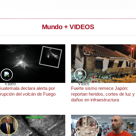
Mundo + VIDEOS
uatemala declara alerta por
Fuerte sismo remece Japón:
rupción del volcán de Fuego
reportan heridos, cortes de luz y
daños en infraestructura