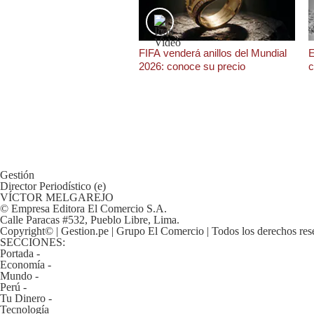
De
Cookies
Preguntas
Frecuentes
FIFA venderá anillos del Mundial
E
2026: conoce su precio
c
Gestión
Director Periodístico (e)
VÍCTOR MELGAREJO
© Empresa Editora El Comercio S.A.
Calle Paracas #532, Pueblo Libre, Lima.
Copyright© | Gestion.pe | Grupo El Comercio | Todos los derechos res
SECCIONES:
Portada
-
Economía
-
Mundo
-
Perú
-
Tu Dinero
-
Tecnología