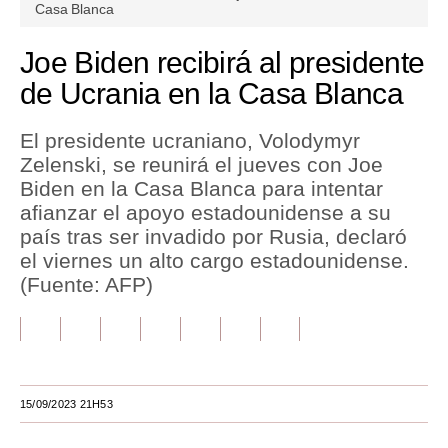
seconds
Casa Blanca
of
1
Tu Dinero
minute,
Joe Biden recibirá al presidente
52
Finanzas Personales
seconds
de Ucrania en la Casa Blanca
Inmobiliarias
El presidente ucraniano, Volodymyr
Plus G
Zelenski, se reunirá el jueves con Joe
Biden en la Casa Blanca para intentar
Opinión
afianzar el apoyo estadounidense a su
país tras ser invadido por Rusia, declaró
Editorial
el viernes un alto cargo estadounidense.
Pregunta de hoy
(Fuente: AFP)
Blogs
Tendencias
Lujo
15/09/2023 21H53
Viajes