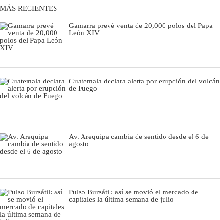
MÁS RECIENTES
Moda
Gamarra prevé venta de 20,000 polos del Papa
León XIV
Estilos
Mundo
EEUU
Guatemala declara alerta por erupción del volcán
de Fuego
México
España
Internacional
Av. Arequipa cambia de sentido desde el 6 de
agosto
Tecnología
Club del Suscriptor
Mix
Pulso Bursátil: así se movió el mercado de
capitales la última semana de julio
G de Gestión