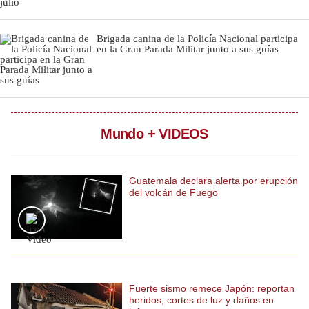
Notas Contratadas
Brigada canina de la Policía Nacional participa
Podcast
en la Gran Parada Militar junto a sus guías
Gestión TV
Videos
Fotogalerías
Mundo + VIDEOS
Guatemala declara alerta por erupción
gestion.pe
del volcán de Fuego
¿quiénes
Somos?
Términos
Y
Condiciones
Política
Fuerte sismo remece Japón: reportan
De
heridos, cortes de luz y daños en
Privacidad