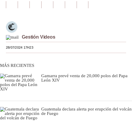
Moda
Estilos
Mundo
Gestión Videos
EEUU
28/07/2024 17H23
México
MÁS RECIENTES
España
Gamarra prevé venta de 20,000 polos del Papa
Internacional
León XIV
Tecnología
Club del Suscriptor
Guatemala declara alerta por erupción del volcán
de Fuego
Mix
G de Gestión