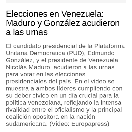
seconds
of
2
Tu Dinero
Elecciones en Venezuela:
minutes,
32
Maduro y González acudieron
Finanzas Personales
seconds
a las urnas
Inmobiliarias
El candidato presidencial de la Plataforma
Plus G
Unitaria Democrática (PUD), Edmundo
Opinión
González, y el presidente de Venezuela,
Nicolás Maduro, acudieron a las urnas
Editorial
para votar en las elecciones
presidenciales del país. En el video se
Pregunta de hoy
muestra a ambos líderes cumpliendo con
Blogs
su deber cívico en un día crucial para la
política venezolana, reflejando la intensa
Tendencias
rivalidad entre el oficialismo y la principal
coalición opositora en la nación
Lujo
sudamericana. (Video: Europapress)
Viajes