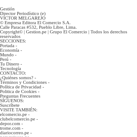
Gestión
Director Periodístico (e)
VÍCTOR MELGAREJO
© Empresa Editora El Comercio S.A.
Calle Paracas #532, Pueblo Libre, Lima.
Copyright© | Gestion.pe | Grupo El Comercio | Todos los derechos
reservados
SECCIONES:
Portada
-
Economía
-
Mundo
-
Perú
-
Tu Dinero
-
Tecnología
CONTACTO:
¿Quiénes somos?
-
Términos y Condiciones
-
Política de Privacidad
-
Politica de Cookies
-
Preguntas Frecuentes
SÍGUENOS:
Suscríbete
VISITE TAMBIÉN:
elcomercio.pe
-
clubelcomercio.pe
-
depor.com
-
trome.com
-
diariocorreo.pe
-