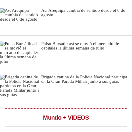
Notas Contratadas
Av. Arequipa cambia de sentido desde el 6 de
agosto
Podcast
Gestión TV
Videos
Pulso Bursátil: así se movió el mercado de
capitales la última semana de julio
Fotogalerías
Brigada canina de la Policía Nacional participa
gestion.pe
en la Gran Parada Militar junto a sus guías
¿quiénes
Somos?
Términos
Y
Condiciones
Mundo + VIDEOS
Política
De
Privacidad