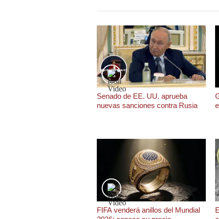
Podcast
Gestión TV
Videos
Fotogalerías
Senado de EE. UU. aprueba
G
nuevas sanciones contra Rusia
e
gestion.pe
¿quiénes
Somos?
Términos
Y
Condiciones
Política
De
Privacidad
FIFA venderá anillos del Mundial
E
Politica