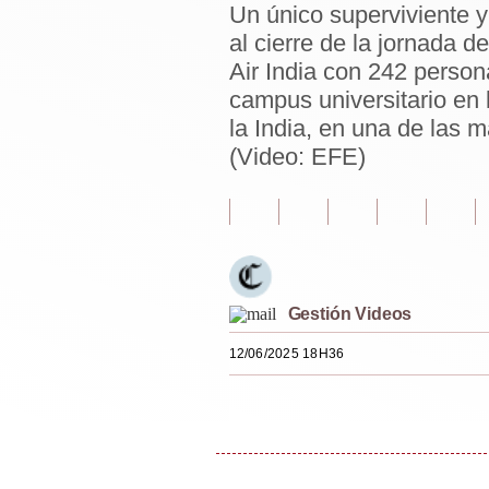
Un único superviviente 
Estilos
al cierre de la jornada d
Mundo
Air India con 242 person
campus universitario en
EEUU
la India, en una de las 
(Video: EFE)
México
España
Internacional
Tecnología
Gestión Videos
Club del Suscriptor
12/06/2025 18H36
Mix
G de Gestión
Notas Contratadas