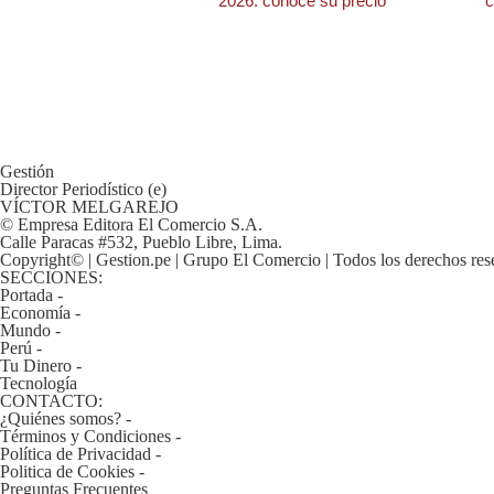
2026: conoce su precio
c
De
Cookies
Preguntas
Frecuentes
Gestión
Director Periodístico (e)
VÍCTOR MELGAREJO
© Empresa Editora El Comercio S.A.
Calle Paracas #532, Pueblo Libre, Lima.
Copyright© | Gestion.pe | Grupo El Comercio | Todos los derechos res
SECCIONES:
Portada
-
Economía
-
Mundo
-
Perú
-
Tu Dinero
-
Tecnología
CONTACTO:
¿Quiénes somos?
-
Términos y Condiciones
-
Política de Privacidad
-
Politica de Cookies
-
Preguntas Frecuentes