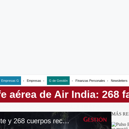
Empresas G
Empresas
G de Gestión
Finanzas Personales
Newsletters
MÁS RE
Un único superviviente y 268 cuerpos recuperados tras el siniestro del avión de Air India