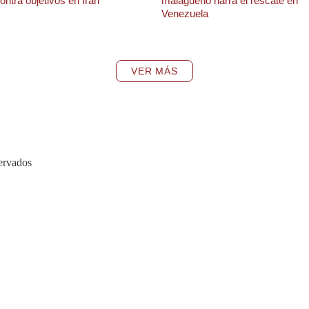
ontra objetivos en Irán
malagueño narra el rescate en
Venezuela
VER MÁS
ervados