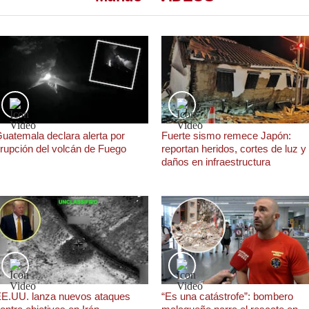
uatemala declara alerta por
Fuerte sismo remece Japón:
rupción del volcán de Fuego
reportan heridos, cortes de luz y
daños en infraestructura
E.UU. lanza nuevos ataques
“Es una catástrofe”: bombero