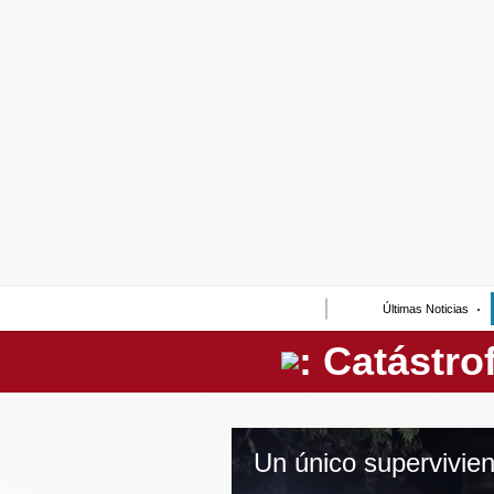
Lo último
Peru Quiosco
Portada
Empresas
Management & Empleo
Economía
Últimas Noticias
Mercados
Perú
Política
Tu Dinero