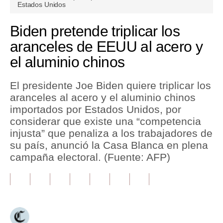
seconds
Estados Unidos
of
1
Tu Dinero
minute,
Biden pretende triplicar los
38
Finanzas Personales
seconds
aranceles de EEUU al acero y
el aluminio chinos
Inmobiliarias
Plus G
El presidente Joe Biden quiere triplicar los
aranceles al acero y el aluminio chinos
Opinión
importados por Estados Unidos, por
Editorial
considerar que existe una “competencia
injusta” que penaliza a los trabajadores de
Pregunta de hoy
su país, anunció la Casa Blanca en plena
campaña electoral. (Fuente: AFP)
Blogs
Tendencias
Lujo
Viajes