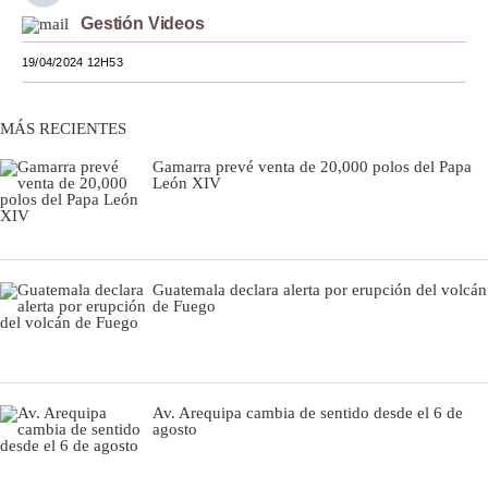
Gestión Videos
Moda
19/04/2024 12H53
Estilos
Mundo
MÁS RECIENTES
EEUU
Gamarra prevé venta de 20,000 polos del Papa
León XIV
México
España
Guatemala declara alerta por erupción del volcán
Internacional
de Fuego
Tecnología
Club del Suscriptor
Av. Arequipa cambia de sentido desde el 6 de
Mix
agosto
G de Gestión