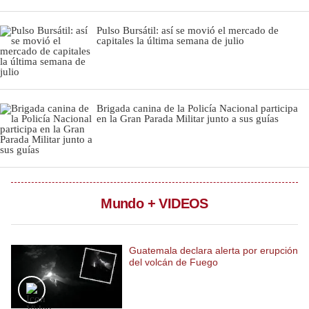
Notas Contratadas
Pulso Bursátil: así se movió el mercado de
capitales la última semana de julio
Podcast
Gestión TV
Videos
Brigada canina de la Policía Nacional participa
en la Gran Parada Militar junto a sus guías
Fotogalerías
gestion.pe
Mundo + VIDEOS
¿quiénes
Somos?
Términos
Guatemala declara alerta por erupción
Y
del volcán de Fuego
Condiciones
Política
De
Privacidad