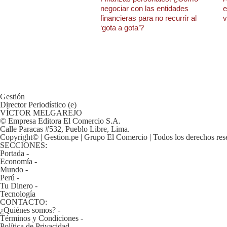
De
negociar con las entidades
e
Cookies
financieras para no recurrir al
v
Preguntas
‘gota a gota’?
Frecuentes
Gestión
Director Periodístico (e)
VÍCTOR MELGAREJO
© Empresa Editora El Comercio S.A.
Calle Paracas #532, Pueblo Libre, Lima.
Copyright© | Gestion.pe | Grupo El Comercio | Todos los derechos res
SECCIONES:
Portada
-
Economía
-
Mundo
-
Perú
-
Tu Dinero
-
Tecnología
CONTACTO:
¿Quiénes somos?
-
Términos y Condiciones
-
Política de Privacidad
-