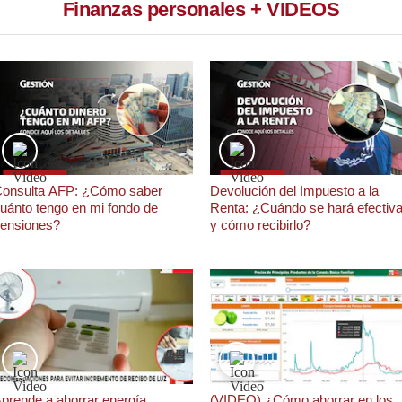
Finanzas personales + VIDEOS
onsulta AFP: ¿Cómo saber
Devolución del Impuesto a la
uánto tengo en mi fondo de
Renta: ¿Cuándo se hará efectiv
ensiones?
y cómo recibirlo?
prende a ahorrar energía
(VIDEO) ¿Cómo ahorrar en los