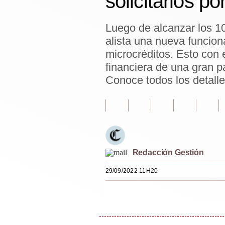
solicitarlos po
Estilos
Luego de alcanzar los 10
Mundo
alista una nueva funcion
EEUU
microcréditos. Esto con e
financiera de una gran p
México
Conoce todos los detalle
España
Internacional
Tecnología
Club del Suscriptor
Redacción Gestión
Mix
29/09/2022 11H20
G de Gestión
Notas Contratadas