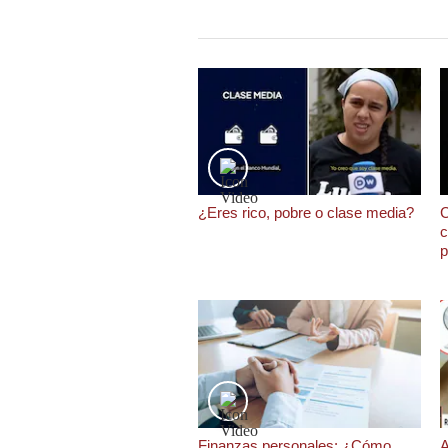
Podcast
Gestión TV
Videos
Fotogalerías
¿Eres rico, pobre o clase media?
C
gestion.pe
c
p
¿quiénes
Somos?
Términos
Y
Condiciones
Política
De
Privacidad
Politica
Finanzas personales: ¿Cómo
A