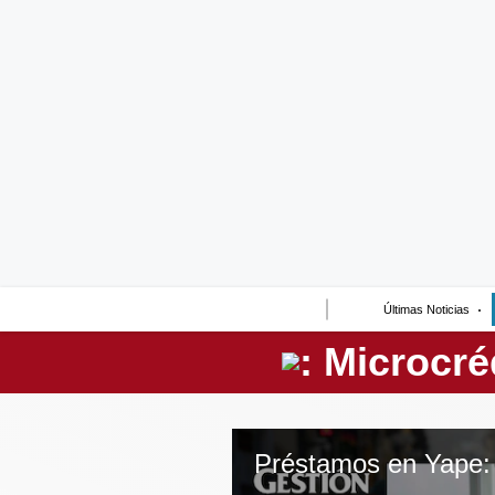
Lo último
Peru Quiosco
Portada
Empresas
Management & Empleo
Economía
Últimas Noticias
Mercados
Perú
Política
Tu Dinero