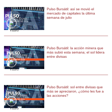
Notas Contratadas
Pulso Bursátil: así se movió el
mercado de capitales la última
Podcast
semana de julio
Gestión TV
Videos
Fotogalerías
Pulso Bursátil: la acción minera que
más subió esta semana; el sol lidera
entre divisas
gestion.pe
¿quiénes
Somos?
Pulso Bursátil: sol entre divisas que
Términos
más se apreciaron, ¿cómo les fue a
Y
Condiciones
las acciones?
Política
De
Privacidad