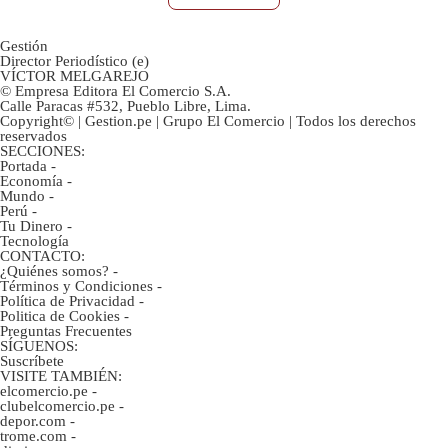
Gestión
Director Periodístico (e)
VÍCTOR MELGAREJO
© Empresa Editora El Comercio S.A.
Calle Paracas #532, Pueblo Libre, Lima.
Copyright© | Gestion.pe | Grupo El Comercio | Todos los derechos
reservados
SECCIONES:
Portada
-
Economía
-
Mundo
-
Perú
-
Tu Dinero
-
Tecnología
CONTACTO:
¿Quiénes somos?
-
Términos y Condiciones
-
Política de Privacidad
-
Politica de Cookies
-
Preguntas Frecuentes
SÍGUENOS:
Suscríbete
VISITE TAMBIÉN:
elcomercio.pe
-
clubelcomercio.pe
-
depor.com
-
trome.com
-