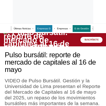
Últimas Noticias
Empresas G
Empresas
G de Gestión
Finanzas
Lo último
Peru Quiosco
SUSCRÍBETE
Portada
Pulso bursátil: reporte de
Empresas
mercado de capitales al 16 de
mayo
Management & Empleo
Economía
VIDEO de Pulso Bursátil. Gestión y la
Universidad de Lima presentan el Reporte
Mercados
del Mercado de Capitales al 16 de mayo
Perú
del 2025, un repaso de los movimientos
bursátiles más importantes de la semana.
Política