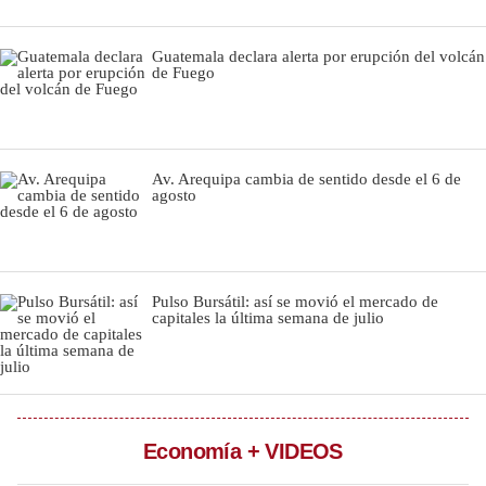
Moda
Guatemala declara alerta por erupción del volcán
de Fuego
Estilos
Mundo
EEUU
Av. Arequipa cambia de sentido desde el 6 de
agosto
México
España
Internacional
Pulso Bursátil: así se movió el mercado de
capitales la última semana de julio
Tecnología
Club del Suscriptor
Mix
Economía + VIDEOS
G de Gestión