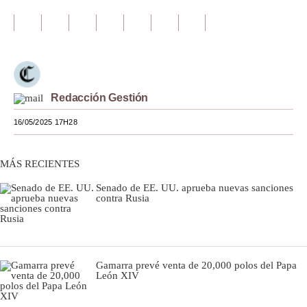
Tu Dinero
Finanzas Personales
Inmobiliarias
Redacción Gestión
Plus G
16/05/2025 17H28
Opinión
Editorial
MÁS RECIENTES
Senado de EE. UU. aprueba nuevas sanciones
Pregunta de hoy
contra Rusia
Blogs
Tendencias
Gamarra prevé venta de 20,000 polos del Papa
Lujo
León XIV
Viajes