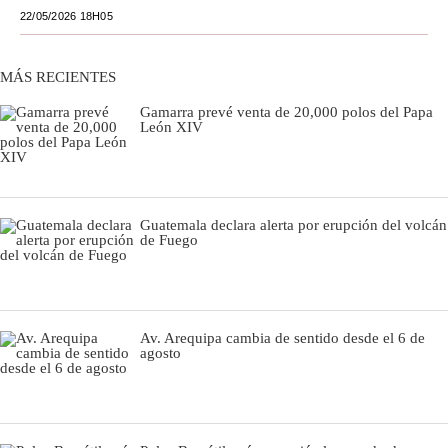
22/05/2026 18H05
Moda
Estilos
MÁS RECIENTES
Mundo
Gamarra prevé venta de 20,000 polos del Papa
León XIV
EEUU
México
Guatemala declara alerta por erupción del volcán
España
de Fuego
Internacional
Tecnología
Av. Arequipa cambia de sentido desde el 6 de
Club del Suscriptor
agosto
Mix
G de Gestión