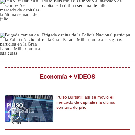
Pulso Bursátil: así se movió el mercado de
capitales la última semana de julio
Notas Contratadas
Podcast
Gestión TV
Brigada canina de la Policía Nacional participa
en la Gran Parada Militar junto a sus guías
Videos
Fotogalerías
Economía + VIDEOS
gestion.pe
¿quiénes
Somos?
Pulso Bursátil: así se movió el
mercado de capitales la última
Términos
semana de julio
Y
Condiciones
Política
De
Privacidad