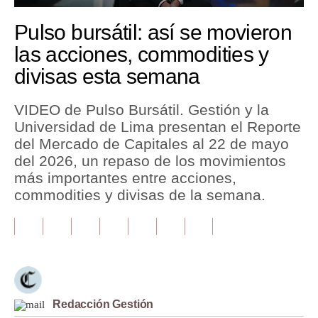
Tu Dinero
Pulso bursátil: así se movieron
las acciones, commodities y
Finanzas Personales
divisas esta semana
Inmobiliarias
VIDEO de Pulso Bursátil. Gestión y la
Plus G
Universidad de Lima presentan el Reporte
Opinión
del Mercado de Capitales al 22 de mayo
del 2026, un repaso de los movimientos
Editorial
más importantes entre acciones,
commodities y divisas de la semana.
Pregunta de hoy
Blogs
Tendencias
Lujo
Redacción Gestión
Viajes