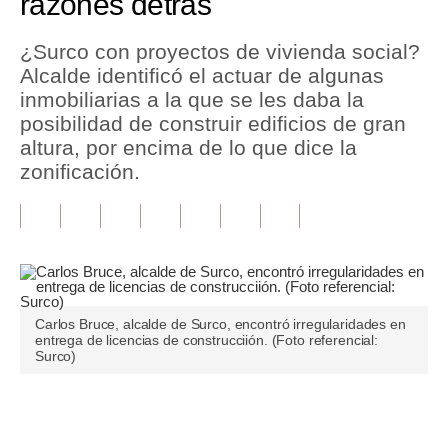
razones detrás
Tu Dinero
¿Surco con proyectos de vivienda social?
Alcalde identificó el actuar de algunas
Finanzas Personales
inmobiliarias a la que se les daba la
Inmobiliarias
posibilidad de construir edificios de gran
altura, por encima de lo que dice la
Plus G
zonificación.
Opinión
Editorial
Pregunta de hoy
Blogs
Carlos Bruce, alcalde de Surco, encontró irregularidades en
entrega de licencias de construcciión. (Foto referencial:
Surco)
Tendencias
Lujo
Únete a nuestro canal
Viajes