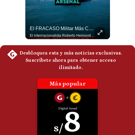
Politica
De
Cookies
Preguntas
¿Qué Pasa Si Irán CIERRA El Estrecho De Ormuz? | #radar24
El FRACASO Militar Más Caro De Medio Oriente | #radar24
Frecuentes
Un eventual control iraní sobre el estrecho de Ormuz cambiaría radicalmente el equilibrio de poder, así lo explicó el analista Roberto Heimovits. Además, explicó que países como Arabia Saudita, Qatar, Emiratos Árabes Unidos, Irak y Kuwait dependen de esa ruta para exportar petróleo, gas y fertilizantes. #Geopolitica #Irán #EstrechoDeOrmuz #Petroleo #NoticiasInternacionales #RobertoHeimovits #Shorts 👉 Suscríbete y activa la campana para no perderte nuestro análisis diario. 🌎 Síguenos en nuestras redes sociales: 📌 Web oficial: https://gestion.pe/mundo/ 📌 LinkedIn: http://bit.ly/3HYIET0 📌 X (Twitter): http://bit.ly/4noZtX9 📌 TikTok: http://bit.ly/4evB6TO
El internacionalista Roberto Heimovits señaló que Arabia Saudita posee armamento avanzado comprado por decenas de miles de millones de dólares. Sin embargo, recuerda que combatió durante siete años contra los hutíes sin conseguir derrotarlos, pese a la enorme diferencia de poder militar. #ArabiaSaudita #Hutíes #RobertoHeimovits #Geopolítica #Guerra #NoticiasInternacionales #Shorts 👉 Suscríbete y activa la campana para no perderte nuestro análisis diario. 🌎 Síguenos en nuestras redes sociales: 📌 Web oficial: https://gestion.pe/mundo/ 📌 LinkedIn: http://bit.ly/3HYIET0 📌 X (Twitter): http://bit.ly/4noZtX9 📌 TikTok: http://bit.ly/4evB6TO