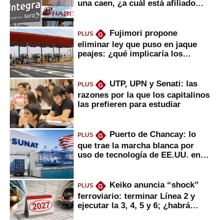
una caen, ¿a cuál está afiliado
usted?
Fujimori propone
PLUS
G
eliminar ley que puso en jaque
peajes: ¿qué implicaría los
usuarios?
UTP, UPN y Senati: las
PLUS
G
razones por la que los capitalinos
las prefieren para estudiar
Puerto de Chancay: lo
PLUS
G
que trae la marcha blanca por
uso de tecnología de EE.UU. en
mercancías
Keiko anuncia “shock”
PLUS
G
ferroviario: terminar Línea 2 y
ejecutar la 3, 4, 5 y 6; ¿habrá
avances?