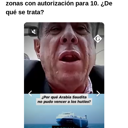
zonas con autorización para 10. ¿De
Notas Contratadas
qué se trata?
Podcast
Gestión TV
Videos
Fotogalerías
gestion.pe
¿quiénes
Somos?
Términos
Y
Condiciones
Política
De
Privacidad