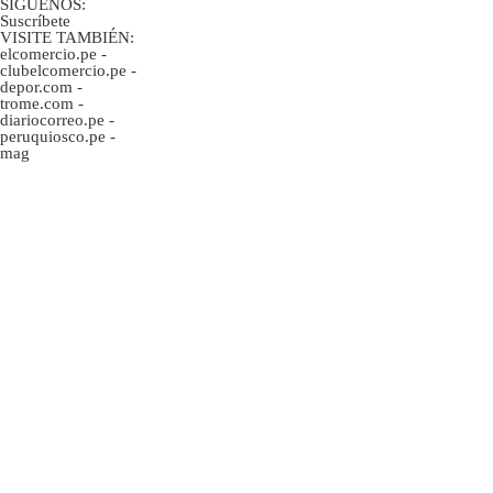
SÍGUENOS:
Suscríbete
VISITE TAMBIÉN:
elcomercio.pe
-
clubelcomercio.pe
-
depor.com
-
trome.com
-
diariocorreo.pe
-
peruquiosco.pe
-
mag