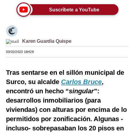
Moda
Suscríbete a YouTube
Estilos
Mundo
Karen Guardia Quispe
EEUU
03/02/2023 16H28
México
España
Tras sentarse en el sillón municipal de
Surco, su alcalde
Internacional
Carlos Bruce
,
encontró un hecho “
singular
”:
Tecnología
desarrollos inmobiliarios (para
Club del Suscriptor
viviendas) con alturas por encima de lo
Mix
permitidos por zonificación. Algunas -
incluso- sobrepasaban los 20 pisos en
G de Gestión