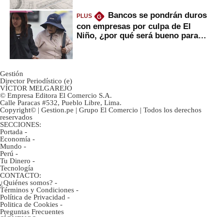
Bancos se pondrán duros
PLUS
G
con empresas por culpa de El
Niño, ¿por qué será bueno para
ahorristas?
Gestión
Director Periodístico (e)
VÍCTOR MELGAREJO
© Empresa Editora El Comercio S.A.
Calle Paracas #532, Pueblo Libre, Lima.
Copyright© | Gestion.pe | Grupo El Comercio | Todos los derechos
reservados
SECCIONES:
Portada
-
Economía
-
Mundo
-
Perú
-
Tu Dinero
-
Tecnología
CONTACTO:
¿Quiénes somos?
-
Términos y Condiciones
-
Política de Privacidad
-
Politica de Cookies
-
Preguntas Frecuentes