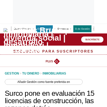
Últimas Noticias
Empresas G
Empresas
G de Gestión
Finanzas
Lo último
Peru Quiosco
SUSCRÍBETE
Portada
EXCLUSIVO PARA SUSCRIPTORES
Empresas
PLUS
G
Management & Empleo
GESTION
>
TU DINERO
>
INMOBILIARIAS
Economía
Añadir
Gestión
como fuente preferida en
Mercados
Surco pone en evaluación 15
Perú
licencias de construcción, las
Política