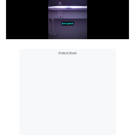
Notas Contratadas
Podcast
Gestión TV
Videos
Fotogalerías
gestion.pe
¿quiénes
Somos?
Términos
Y
Condiciones
Política
De
Privacidad