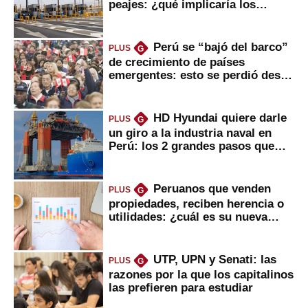
peajes: ¿qué implicaría los
usuarios?
Perú se “bajó del barco”
PLUS
G
de crecimiento de países
emergentes: esto se perdió desde
2022
HD Hyundai quiere darle
PLUS
G
un giro a la industria naval en
Perú: los 2 grandes pasos que
daría
Peruanos que venden
PLUS
G
propiedades, reciben herencia o
utilidades: ¿cuál es su nueva
inversión clave?
UTP, UPN y Senati: las
PLUS
G
razones por la que los capitalinos
las prefieren para estudiar