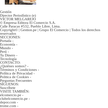
Gestión
Director Periodístico (e)
VÍCTOR MELGAREJO
© Empresa Editora El Comercio S.A.
Calle Paracas #532, Pueblo Libre, Lima.
Copyright© | Gestion.pe | Grupo El Comercio | Todos los derechos
reservados
SECCIONES:
Portada
-
Economía
-
Mundo
-
Perú
-
Tu Dinero
-
Tecnología
CONTACTO:
¿Quiénes somos?
-
Términos y Condiciones
-
Política de Privacidad
-
Politica de Cookies
-
Preguntas Frecuentes
SÍGUENOS:
Suscríbete
VISITE TAMBIÉN:
elcomercio.pe
-
clubelcomercio.pe
-
depor.com
-
trome.com
-