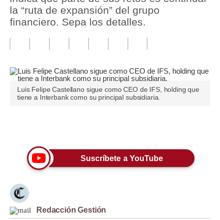
la “ruta de expansión” del grupo
Tu Dinero
financiero. Sepa los detalles.
Finanzas Personales
Inmobiliarias
Plus G
Luis Felipe Castellano sigue como CEO de IFS, holding que
Opinión
tiene a Interbank como su principal subsidiaria.
Editorial
Únete a nuestro canal
Pregunta de hoy
Blogs
Suscríbete a YouTube
Tendencias
Lujo
Redacción Gestión
Viajes