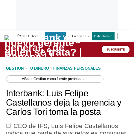
Últimas Noticias
Empresas G
Empresas
G de Gestión
Finanzas
Lo último
Peru Quiosco
SUSCRÍBETE
Portada
GESTION
>
TU DINERO
>
FINANZAS PERSONALES
Empresas
Añadir
Gestión
como fuente preferida en
Management & Empleo
Interbank: Luis Felipe
Economía
Castellanos deja la gerencia y
Carlos Tori toma la posta
Mercados
Perú
El CEO de IFS, Luis Felipe Castellanos,
indica que parte de sus retos es continuar
Política