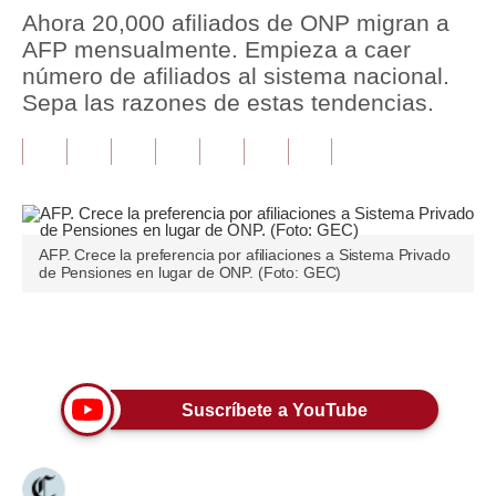
Ahora 20,000 afiliados de ONP migran a
Tu Dinero
AFP mensualmente. Empieza a caer
número de afiliados al sistema nacional.
Finanzas Personales
Sepa las razones de estas tendencias.
Inmobiliarias
Plus G
Opinión
AFP. Crece la preferencia por afiliaciones a Sistema Privado
Editorial
de Pensiones en lugar de ONP. (Foto: GEC)
Pregunta de hoy
Únete a nuestro canal
Blogs
Tendencias
Suscríbete a YouTube
Lujo
Viajes