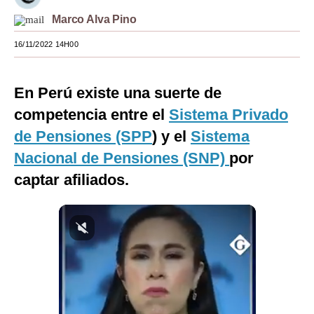
Marco Alva Pino
Moda
16/11/2022 14H00
Estilos
Mundo
En Perú existe una suerte de
EEUU
competencia entre el
Sistema Privado
México
de Pensiones (SPP
) y el
Sistema
Nacional de Pensiones (SNP)
por
España
captar afiliados.
Internacional
Tecnología
Club del Suscriptor
Mix
G de Gestión