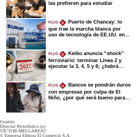
las prefieren para estudiar
Puerto de Chancay: lo
PLUS
G
que trae la marcha blanca por
uso de tecnología de EE.UU. en
mercancías
Keiko anuncia “shock”
PLUS
G
ferroviario: terminar Línea 2 y
ejecutar la 3, 4, 5 y 6; ¿habrá
avances?
Bancos se pondrán duros
PLUS
G
con empresas por culpa de El
Niño, ¿por qué será bueno para
ahorristas?
Gestión
Director Periodístico (e)
VÍCTOR MELGAREJO
© Empresa Editora El Comercio S.A.