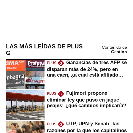
LAS MÁS LEÍDAS DE PLUS
Contenido de
G
Gestión
Ganancias de tres AFP se
PLUS
G
disparan más de 24%, pero en
una caen, ¿a cuál está afiliado
usted?
Fujimori propone
PLUS
G
eliminar ley que puso en jaque
peajes: ¿qué cambios implicaría?
UTP, UPN y Senati: las
PLUS
G
razones por la que los capitalinos