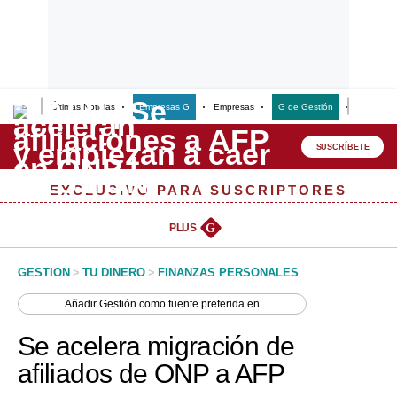
Últimas Noticias
Empresas G
Empresas
G de Gestión
Finanzas
Lo último
Peru Quiosco
SUSCRÍBETE
Portada
EXCLUSIVO PARA SUSCRIPTORES
Empresas
PLUS
G
Management & Empleo
GESTION
>
TU DINERO
>
FINANZAS PERSONALES
Economía
Añadir
Gestión
como fuente preferida en
Mercados
Se acelera migración de
Perú
afiliados de ONP a AFP
Política