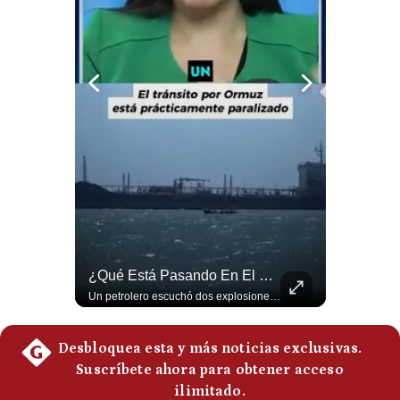
Notas Contratadas
Podcast
Gestión TV
Videos
Fotogalerías
gestion.pe
¿quiénes
Netanyahu RECHAZA El Plan De Trump Para Gaza | Gestión Mundo
¿Qué Está Pasando En El Estrecho De Ormuz? | Gestión Mundo
Somos?
El primer ministro israelí, Benjamín Netanyahu, aclaró que Israel NO ha aceptado la propuesta respaldada por Estados Unidos sobre el futuro y la desmilitarización de Gaza. ¿Se rompe la alianza estratégica entre Washington y Tel Aviv? #Netanyahu #Israel #Trump #Gaza #EstadosUnidos #Geopolitica #NoticiasInternacionales #Shorts 👉 Suscríbete y activa la campana para no perderte nuestro análisis diario. 🌎 Síguenos en nuestras redes sociales: 📌 Web oficial: https://gestion.pe/mundo/ 📌 LinkedIn: http://bit.ly/3HYIET0 📌 X (Twitter): http://bit.ly/4noZtX9 📌 TikTok: http://bit.ly/4evB6TO
Un petrolero escuchó dos explosiones mientras atravesaba el estrecho de Ormuz. Aunque no se confirmó un ataque directo, el tránsito marítimo estaba prácticamente paralizado: solo cruzaron dos buques, frente a un promedio habitual de entre 130 y 140 diarios. #EstrechoDeOrmuz #Petroleo #NoticiasInternacionales #UltimaHora #Shorts 👉 Suscríbete y activa la campana para no perderte nuestro análisis diario. 🌎 Síguenos en nuestras redes sociales: 📌 Web oficial: https://gestion.pe/mundo/ 📌 LinkedIn: http://bit.ly/3HYIET0 📌 X (Twitter): http://bit.ly/4noZtX9 📌 TikTok: http://bit.ly/4evB6TO
Términos
Y
Condiciones
Política
De
Privacidad