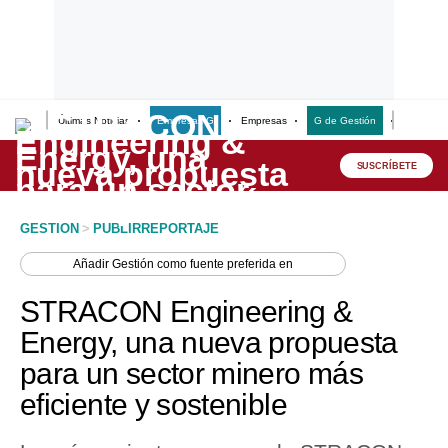
Últimas Noticias
Empresas G
Empresas
G de Gestión
Finanzas
Lo último
Peru Quiosco
SUSCRÍBETE
Portada
GESTION
>
PUBLIRREPORTAJE
Empresas
Añadir
Gestión
como fuente preferida en
Management & Empleo
STRACON Engineering &
Economía
Energy, una nueva propuesta
para un sector minero más
Mercados
eficiente y sostenible
Perú
Política