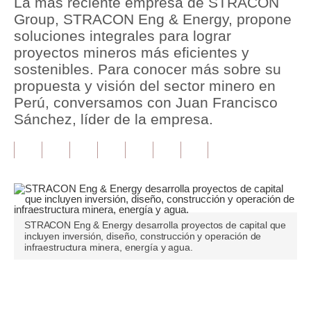
La más reciente empresa de STRACON
Group, STRACON Eng & Energy, propone
Tu Dinero
soluciones integrales para lograr
proyectos mineros más eficientes y
Finanzas Personales
sostenibles. Para conocer más sobre su
Inmobiliarias
propuesta y visión del sector minero en
Perú, conversamos con Juan Francisco
Plus G
Sánchez, líder de la empresa.
Opinión
Editorial
Pregunta de hoy
Blogs
STRACON Eng & Energy desarrolla proyectos de capital que
incluyen inversión, diseño, construcción y operación de
infraestructura minera, energía y agua.
Tendencias
Lujo
Únete a nuestro canal
Viajes