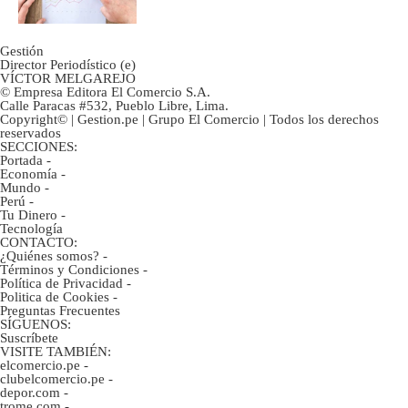
Gestión
Director Periodístico (e)
VÍCTOR MELGAREJO
© Empresa Editora El Comercio S.A.
Calle Paracas #532, Pueblo Libre, Lima.
Copyright© | Gestion.pe | Grupo El Comercio | Todos los derechos
reservados
SECCIONES:
Portada
-
Economía
-
Mundo
-
Perú
-
Tu Dinero
-
Tecnología
CONTACTO:
¿Quiénes somos?
-
Términos y Condiciones
-
Política de Privacidad
-
Politica de Cookies
-
Preguntas Frecuentes
SÍGUENOS:
Suscríbete
VISITE TAMBIÉN:
elcomercio.pe
-
clubelcomercio.pe
-
depor.com
-
trome.com
-