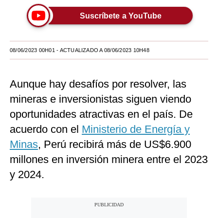
Moda
Suscríbete a YouTube
Estilos
08/06/2023 00H01
- ACTUALIZADO A 08/06/2023 10H48
Mundo
EEUU
Aunque hay desafíos por resolver, las
México
mineras e inversionistas siguen viendo
España
oportunidades atractivas en el país. De
acuerdo con el
Ministerio de Energía y
Internacional
Minas
, Perú recibirá más de US$6.900
Tecnología
millones en inversión minera entre el 2023
Club del Suscriptor
y 2024.
Mix
G de Gestión