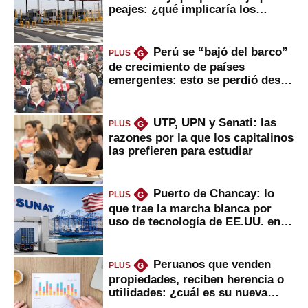
peajes: ¿qué implicaría los
usuarios?
Perú se “bajó del barco”
PLUS
G
de crecimiento de países
emergentes: esto se perdió desde
2022
UTP, UPN y Senati: las
PLUS
G
razones por la que los capitalinos
las prefieren para estudiar
Puerto de Chancay: lo
PLUS
G
que trae la marcha blanca por
uso de tecnología de EE.UU. en
mercancías
Peruanos que venden
PLUS
G
propiedades, reciben herencia o
utilidades: ¿cuál es su nueva
inversión clave?