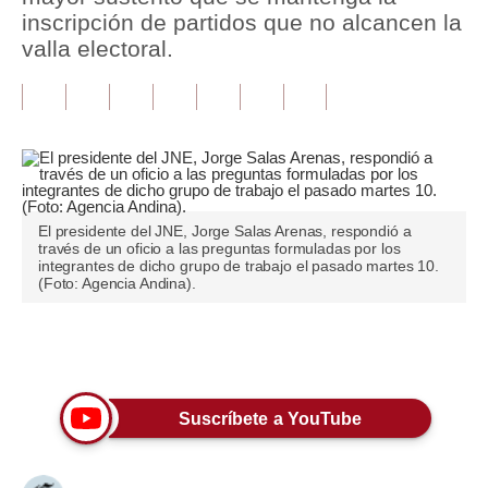
inscripción de partidos que no alcancen la
Tu Dinero
valla electoral.
Finanzas Personales
Inmobiliarias
Plus G
Opinión
El presidente del JNE, Jorge Salas Arenas, respondió a
través de un oficio a las preguntas formuladas por los
Editorial
integrantes de dicho grupo de trabajo el pasado martes 10.
(Foto: Agencia Andina).
Pregunta de hoy
Blogs
Únete a nuestro canal
Tendencias
Suscríbete a YouTube
Lujo
Viajes