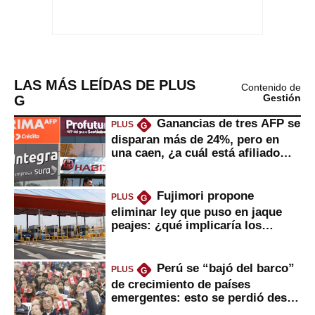
LAS MÁS LEÍDAS DE PLUS
Contenido de
G
Gestión
Ganancias de tres AFP se
PLUS
G
disparan más de 24%, pero en
una caen, ¿a cuál está afiliado
usted?
Fujimori propone
PLUS
G
eliminar ley que puso en jaque
peajes: ¿qué implicaría los
usuarios?
Perú se “bajó del barco”
PLUS
G
de crecimiento de países
emergentes: esto se perdió desde
2022