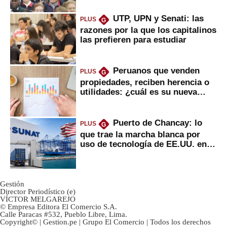
UTP, UPN y Senati: las
PLUS
G
razones por la que los capitalinos
las prefieren para estudiar
Peruanos que venden
PLUS
G
propiedades, reciben herencia o
utilidades: ¿cuál es su nueva
inversión clave?
Puerto de Chancay: lo
PLUS
G
que trae la marcha blanca por
uso de tecnología de EE.UU. en
mercancías
Gestión
Director Periodístico (e)
VÍCTOR MELGAREJO
© Empresa Editora El Comercio S.A.
Calle Paracas #532, Pueblo Libre, Lima.
Copyright© | Gestion.pe | Grupo El Comercio | Todos los derechos