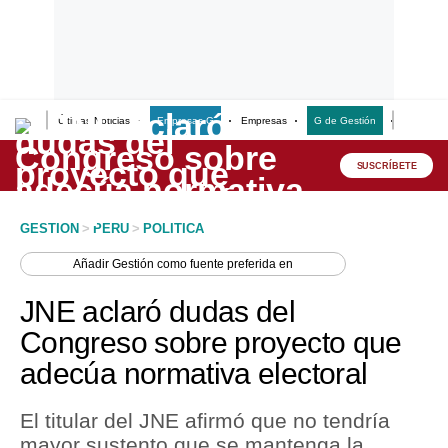
Últimas Noticias
Empresas G
Empresas
G de Gestión
Finanzas
Lo último
Peru Quiosco
SUSCRÍBETE
Portada
GESTION
>
PERU
>
POLITICA
Empresas
Añadir
Gestión
como fuente preferida en
Management & Empleo
JNE aclaró dudas del
Economía
Congreso sobre proyecto que
adecúa normativa electoral
Mercados
Perú
El titular del JNE afirmó que no tendría
mayor sustento que se mantenga la
Política