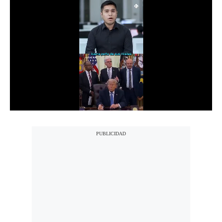
Notas Contratadas
Podcast
Gestión TV
Videos
Fotogalerías
gestion.pe
¿quiénes
Somos?
Términos
Y
Condiciones
Política
De
Privacidad