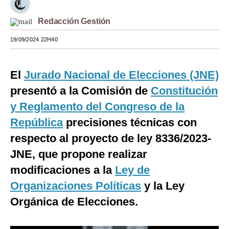
Moda
Redacción Gestión
Estilos
19/09/2024 22H40
Mundo
El
Jurado Nacional de Elecciones (JNE)
EEUU
presentó a la Comisión de
Constitución
México
y Reglamento del Congreso de la
España
República
precisiones técnicas con
respecto al proyecto de ley 8336/2023-
Internacional
JNE, que propone realizar
Tecnología
modificaciones a la
Ley de
Club del Suscriptor
Organizaciones Políticas
y la Ley
Mix
Orgánica de Elecciones.
G de Gestión