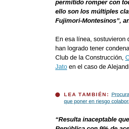
permitido romper con tod
ello son los múltiples c
Fujimori-Montesinos”, a
En esa línea, sostuvieron 
han logrado tener conden
Club de la Construcción,
C
Jato
en el caso de Alejand
LEA TAMBIÉN:
Procura
que poner en riesgo colabor
“Resulta inaceptable qu
República con 9% de ace