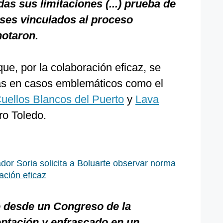
as sus limitaciones (...) prueba de
lases vinculados al proceso
notaron.
que, por la colaboración eficaz, se
as en casos emblemáticos como el
uellos Blancos del Puerto
y
Lava
ro Toledo.
dor Soria solicita a Boluarte observar norma
ación eficaz
e desde un Congreso de la
ptación y enfrascado en un