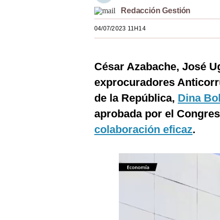
Estilos
Redacción Gestión
04/07/2023 11H14
Mundo
EEUU
César Azabache, José Uga
México
exprocuradores Anticorru
España
de la República,
Dina Bo
Internacional
aprobada por el Congreso
colaboración eficaz
.
Tecnología
Club del Suscriptor
Mix
G de Gestión
Notas Contratadas