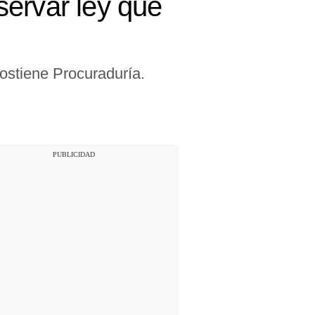
servar ley que
sostiene Procuraduría.