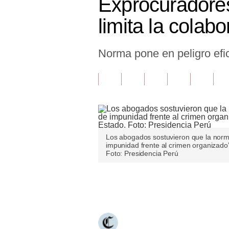
Exprocuradores
Finanzas Personales
limita la colabo
Inmobiliarias
Norma pone en peligro efica
Plus G
Opinión
Editorial
Pregunta de hoy
Blogs
Los abogados sostuvieron que la norm
impunidad frente al crimen organizado
Foto: Presidencia Perú
Tendencias
Lujo
Únete a nuestro canal
Viajes
Moda