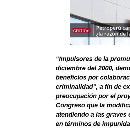
Podcast
Gestión TV
Videos
Fotogalerías
“Impulsores de la promul
gestion.pe
diciembre del 2000, den
¿quiénes
beneficios por colaboraci
Somos?
criminalidad”, a fin de 
Términos
Y
preocupación por el proy
Condiciones
Congreso que la modifica,
Política
De
atendiendo a las graves 
Privacidad
en términos de impunidad
Politica