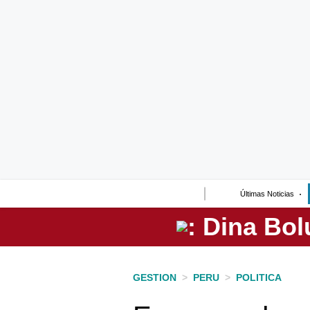
Lo último
Peru Quiosco
Portada
Empresas
Management & Empleo
Economía
Últimas Noticias
Mercados
Perú
Política
GESTION
>
PERU
>
POLITICA
Tu Dinero