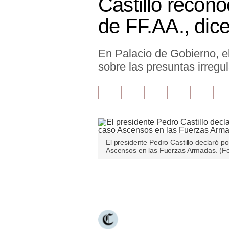
Castillo recono
Finanzas Personales
de FF.AA., dic
Inmobiliarias
En Palacio de Gobierno, el
Plus G
sobre las presuntas irreg
Opinión
Editorial
Pregunta de hoy
Blogs
El presidente Pedro Castillo declaró po
Ascensos en las Fuerzas Armadas. (Fo
Tendencias
Lujo
Únete a nuestro canal
Viajes
Moda