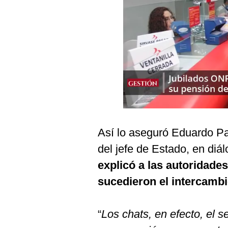
Podcast
Gestión TV
Videos
Fotogalerías
gestion.pe
¿quiénes
Así lo aseguró Eduardo Pa
Somos?
del jefe de Estado, en diá
Términos
explicó a las autoridades
Y
Condiciones
sucedieron el intercamb
Política
De
Privacidad
“
Los chats, en efecto, el s
Politica