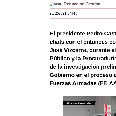
Redacción Gestión
Estilos
28/12/2021 17H45
Mundo
EEUU
El presidente Pedro Casti
México
chats con el entonces co
España
José Vizcarra, durante el
Internacional
Público y la Procuradurí
de la investigación preli
Tecnología
Gobierno en el proceso d
Club del Suscriptor
Fuerzas Armadas (FF. AA
Mix
G de Gestión
Notas Contratadas