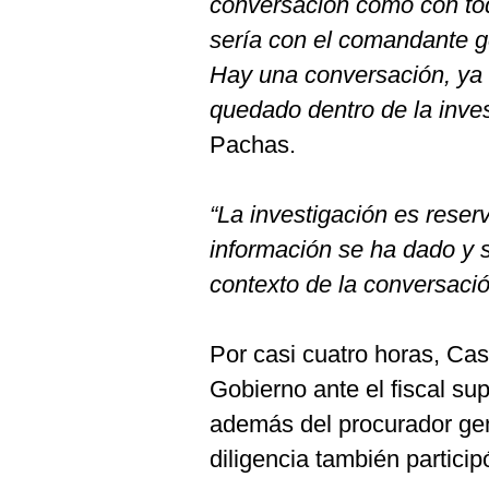
conversación como con tod
De
Cookies
sería con el comandante g
Preguntas
Hay una conversación, ya 
Frecuentes
quedado dentro de la invest
Pachas.
“La investigación es reser
información se ha dado y s
contexto de la conversaci
Por casi cuatro horas, Cas
Gobierno ante el fiscal s
además del procurador gen
diligencia también partic