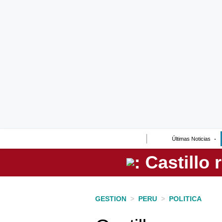
Lo último
Peru Quiosco
Portada
Empresas
Management & Empleo
Economía
Últimas Noticias
Mercados
Perú
Política
GESTION
>
PERU
>
POLITICA
Tu Dinero