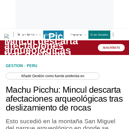
Últimas Noticias
Empresas G
Empresas
G de Gestión
Finanzas
Lo último
Peru Quiosco
SUSCRÍBETE
Portada
GESTION
>
PERU
Empresas
Añadir
Gestión
como fuente preferida en
Management & Empleo
Machu Picchu: Mincul descarta
Economía
afectaciones arqueológicas tras
deslizamiento de rocas
Mercados
Perú
Esto sucedió en la montaña San Miguel
del parque arqueológico en donde se
Política