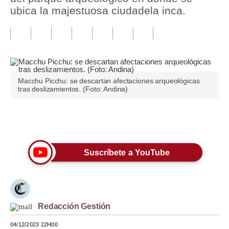
ubica la majestuosa ciudadela inca.
Tu Dinero
Finanzas Personales
Inmobiliarias
Plus G
Macchu Picchu: se descartan afectaciones arqueológicas
tras deslizamientos. (Foto: Andina)
Opinión
Editorial
Únete a nuestro canal
Pregunta de hoy
Suscríbete a YouTube
Blogs
Tendencias
Lujo
Redacción Gestión
Viajes
04/12/2023 22H00