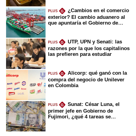
¿Cambios en el comercio
PLUS
G
exterior? El cambio aduanero al
que apuntaría el Gobierno de
Fujimori
UTP, UPN y Senati: las
PLUS
G
razones por la que los capitalinos
las prefieren para estudiar
Alicorp: qué ganó con la
PLUS
G
compra del negocio de Unilever
en Colombia
Sunat: César Luna, el
PLUS
G
primer jefe en Gobierno de
Fujimori, ¿qué 4 tareas se
marcan urgentes?