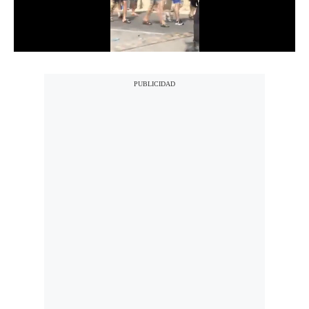
Notas Contratadas
Podcast
Gestión TV
Videos
Fotogalerías
gestion.pe
¿quiénes
Somos?
Términos
Y
Condiciones
Política
De
Privacidad