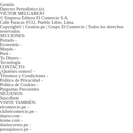
Gestión
Director Periodístico (e)
VÍCTOR MELGAREJO
© Empresa Editora El Comercio S.A.
Calle Paracas #532, Pueblo Libre, Lima.
Copyright© | Gestion.pe | Grupo El Comercio | Todos los derechos
reservados
SECCIONES:
Portada
-
Economía
-
Mundo
-
Perú
-
Tu Dinero
-
Tecnología
CONTACTO:
¿Quiénes somos?
-
Términos y Condiciones
-
Política de Privacidad
-
Politica de Cookies
-
Preguntas Frecuentes
SÍGUENOS:
Suscríbete
VISITE TAMBIÉN:
elcomercio.pe
-
clubelcomercio.pe
-
depor.com
-
trome.com
-
diariocorreo.pe
-
peruquiosco.pe
-