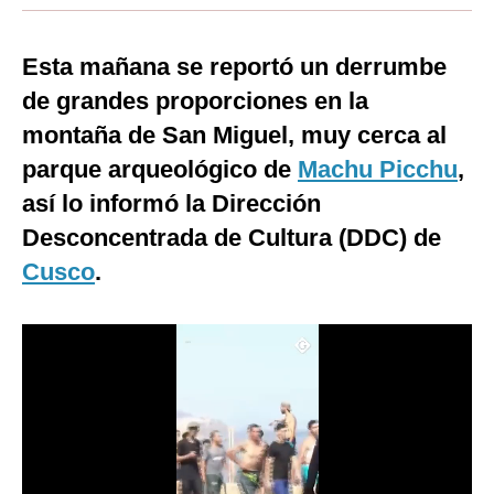
Moda
Esta mañana se reportó un derrumbe
Estilos
de grandes proporciones en la
Mundo
montaña de San Miguel, muy cerca al
parque arqueológico de
EEUU
Machu Picchu
,
así lo informó la Dirección
México
Desconcentrada de Cultura (DDC) de
España
Cusco
.
Internacional
Tecnología
Club del Suscriptor
Mix
G de Gestión