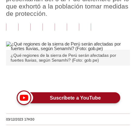
que exhortó a la población tomar medidas
Tu Dinero
de protección.
Finanzas Personales
Inmobiliarias
Plus G
¿Qué regiones de la sierra de Perú serán afectadas por
Opinión
fuertes lluvias, según Senamhi? (Foto: gob.pe)
Editorial
Únete a nuestro canal
Pregunta de hoy
Blogs
Suscríbete a YouTube
Tendencias
03/12/2023 17H30
Lujo
Viajes