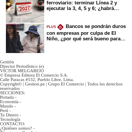
ferroviario: terminar Línea 2 y
ejecutar la 3, 4, 5 y 6; ¿habrá
avances?
Bancos se pondrán duros
PLUS
G
con empresas por culpa de El
Niño, ¿por qué será bueno para
ahorristas?
Gestión
Director Periodístico (e)
VÍCTOR MELGAREJO
© Empresa Editora El Comercio S.A.
Calle Paracas #532, Pueblo Libre, Lima.
Copyright© | Gestion.pe | Grupo El Comercio | Todos los derechos
reservados
SECCIONES:
Portada
-
Economía
-
Mundo
-
Perú
-
Tu Dinero
-
Tecnología
CONTACTO:
¿Quiénes somos?
-