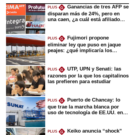
Ganancias de tres AFP se
PLUS
G
disparan más de 24%, pero en
una caen, ¿a cuál está afiliado
usted?
Fujimori propone
PLUS
G
eliminar ley que puso en jaque
peajes: ¿qué implicaría los
usuarios?
UTP, UPN y Senati: las
PLUS
G
razones por la que los capitalinos
las prefieren para estudiar
Puerto de Chancay: lo
PLUS
G
que trae la marcha blanca por
uso de tecnología de EE.UU. en
mercancías
Keiko anuncia “shock”
PLUS
G