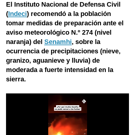
El Instituto Nacional de Defensa Civil
Moda
(
Indeci
) recomendó a la población
Estilos
tomar medidas de preparación ante el
aviso meteorológico N.º 274 (nivel
Mundo
naranja) del
Senamhi
, sobre la
EEUU
ocurrencia de precipitaciones (nieve,
México
granizo, aguanieve y lluvia) de
moderada a fuerte intensidad en la
España
sierra.
Internacional
Tecnología
Club del Suscriptor
Mix
G de Gestión