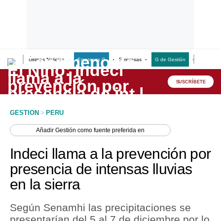
Últimas Noticias
Empresas G
Empresas
G de Gestión
Finanzas
Lo último
Peru Quiosco
SUSCRÍBETE
Portada
GESTION
>
PERU
Empresas
Añadir
Gestión
como fuente preferida en
Management & Empleo
Indeci llama a la prevención por
Economía
presencia de intensas lluvias
en la sierra
Mercados
Perú
Según Senamhi las precipitaciones se
presentarían del 5 al 7 de diciembre por lo
Política