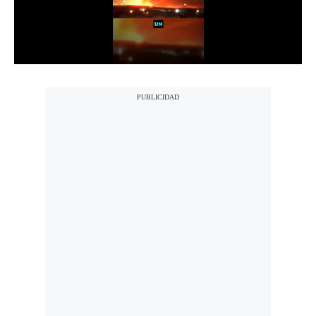
Notas Contratadas
Podcast
Gestión TV
Videos
Fotogalerías
gestion.pe
¿quiénes
Somos?
Términos
Y
Condiciones
Política
De
Privacidad