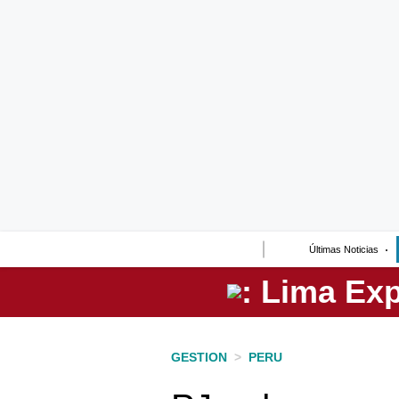
Lo último
Peru Quiosco
Portada
Empresas
Management & Empleo
Economía
Últimas Noticias
Mercados
Perú
Política
GESTION
>
PERU
Tu Dinero