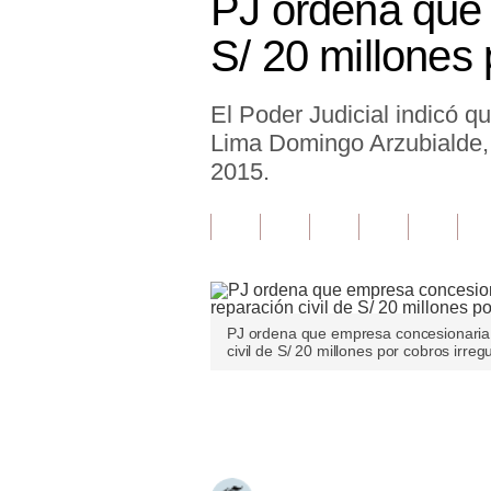
PJ ordena que 
Finanzas Personales
S/ 20 millones 
Inmobiliarias
El Poder Judicial indicó q
Plus G
Lima Domingo Arzubialde, 
Opinión
2015.
Editorial
Pregunta de hoy
Blogs
PJ ordena que empresa concesionaria 
Tendencias
civil de S/ 20 millones por cobros irreg
Lujo
Únete a nuestro canal
Viajes
Moda