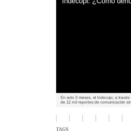
0
En solo 3 meses, el Indecopi, a través
seconds
de 12 mil reportes de comunicación si
of
0
seconds
Volume
90%
TAGS