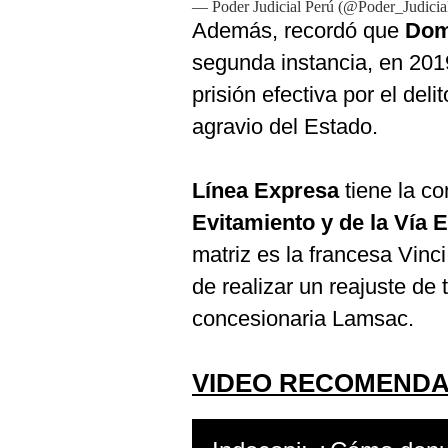
De
— Poder Judicial Perú (@Poder_Judicia
Cookies
Además, recordó que
Dom
Preguntas
segunda instancia, en 201
Frecuentes
prisión efectiva por el del
agravio del Estado.
Línea Expresa
tiene la co
Evitamiento y de la Vía 
matriz es la francesa Vin
de realizar un reajuste de t
concesionaria Lamsac.
VIDEO RECOMEND