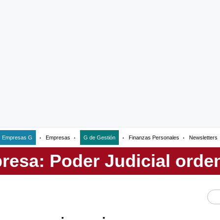
Empresas G
Empresas
G de Gestión
Finanzas Personales
Newsletters