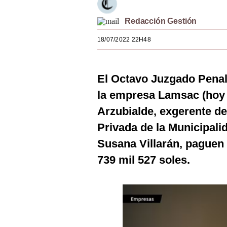
Estilos
Redacción Gestión
Mundo
18/07/2022 22H48
EEUU
México
El Octavo Juzgado Penal
España
la empresa Lamsac (hoy
Arzubialde, exgerente de
Internacional
Privada de la Municipali
Tecnología
Susana Villarán, paguen 
Club del Suscriptor
739 mil 527 soles.
Mix
G de Gestión
Notas Contratadas