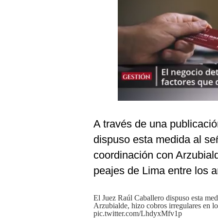
Podcast
Gestión TV
Videos
Fotogalerías
gestion.pe
A través de una publicació
¿quiénes
Somos?
dispuso esta medida al se
Términos
coordinación con Arzubiald
Y
Condiciones
peajes de Lima entre los 
Política
De
Privacidad
El Juez Raúl Caballero dispuso esta med
Arzubialde, hizo cobros irregulares en l
Politica
pic.twitter.com/LhdyxMfv1p