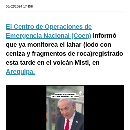
05/02/2024 17H58
Moda
Estilos
El
Centro de Operaciones de
Mundo
Emergencia Nacional
(Coen)
informó
que ya monitorea el lahar (lodo con
EEUU
ceniza y fragmentos de roca)registrado
México
esta tarde en el volcán Misti, en
España
Arequipa.
Internacional
Tecnología
Club del Suscriptor
Mix
G de Gestión