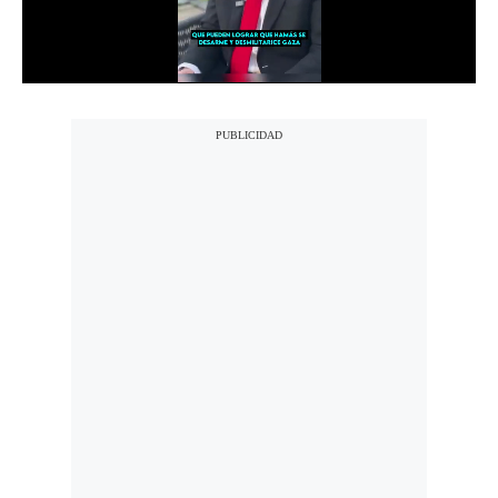
Notas Contratadas
Podcast
Gestión TV
Videos
Fotogalerías
gestion.pe
¿quiénes
Somos?
Términos
Y
Condiciones
Política
De
Privacidad