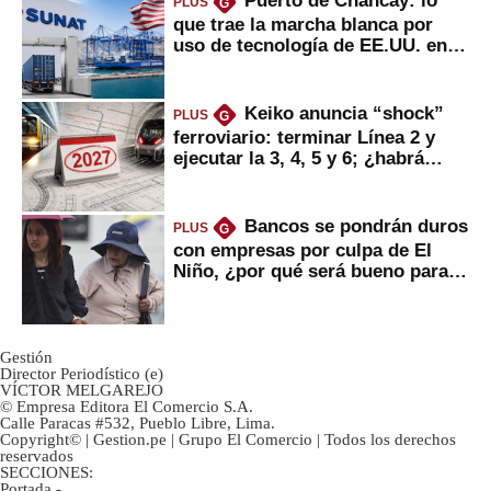
PLUS
G
que trae la marcha blanca por
uso de tecnología de EE.UU. en
mercancías
Keiko anuncia “shock”
PLUS
G
ferroviario: terminar Línea 2 y
ejecutar la 3, 4, 5 y 6; ¿habrá
avances?
Bancos se pondrán duros
PLUS
G
con empresas por culpa de El
Niño, ¿por qué será bueno para
ahorristas?
Gestión
Director Periodístico (e)
VÍCTOR MELGAREJO
© Empresa Editora El Comercio S.A.
Calle Paracas #532, Pueblo Libre, Lima.
Copyright© | Gestion.pe | Grupo El Comercio | Todos los derechos
reservados
SECCIONES:
Portada
-