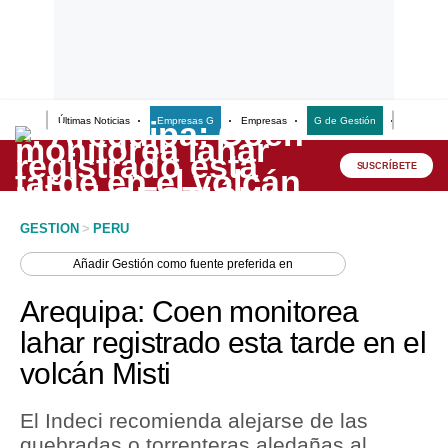
Últimas Noticias
Empresas G
Empresas
G de Gestión
Finanzas
Lo último
Peru Quiosco
SUSCRÍBETE
Portada
GESTION
>
PERU
Empresas
Añadir
Gestión
como fuente preferida en
Management & Empleo
Arequipa: Coen monitorea
Economía
lahar registrado esta tarde en el
volcán Misti
Mercados
Perú
El Indeci recomienda alejarse de las
quebradas o torrenteras aledañas al
Política