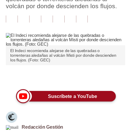
volcán por donde descienden los flujos.
Tu Dinero
Finanzas Personales
Inmobiliarias
Plus G
El Indeci recomienda alejarse de las quebradas o
torrenteras aledañas al volcán Misti por donde descienden
Opinión
los flujos. (Foto: GEC)
Editorial
Únete a nuestro canal
Pregunta de hoy
Blogs
Suscríbete a YouTube
Tendencias
Lujo
Redacción Gestión
Viajes