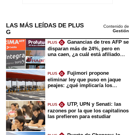
LAS MÁS LEÍDAS DE PLUS
Contenido de
G
Gestión
Ganancias de tres AFP se
PLUS
G
disparan más de 24%, pero en
una caen, ¿a cuál está afiliado
usted?
Fujimori propone
PLUS
G
eliminar ley que puso en jaque
peajes: ¿qué implicaría los
usuarios?
UTP, UPN y Senati: las
PLUS
G
razones por la que los capitalinos
las prefieren para estudiar
Puerto de Chancay: lo