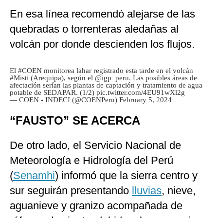
En esa línea recomendó alejarse de las
quebradas o torrenteras aledañas al
volcán por donde descienden los flujos.
El
#COEN
monitorea lahar registrado esta tarde en el volcán
#Misti
(Arequipa), según el
@igp_peru
. Las posibles áreas de
afectación serían las plantas de captación y tratamiento de agua
potable de SEDAPAR. (1/2)
pic.twitter.com/4EU91wXl2g
— COEN - INDECI (@COENPeru)
February 5, 2024
“FAUSTO” SE ACERCA
De otro lado, el Servicio Nacional de
Meteorología e Hidrología del Perú
(
Senamhi
) informó que la sierra centro y
sur seguirán presentando
lluvias
, nieve,
aguanieve y granizo acompañada de