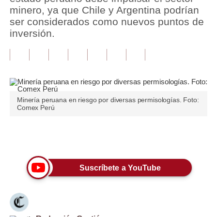
minero, ya que Chile y Argentina podrían
Tu Dinero
ser considerados como nuevos puntos de
inversión.
Finanzas Personales
Inmobiliarias
Plus G
Opinión
Minería peruana en riesgo por diversas permisologías. Foto:
Comex Perú
Editorial
Pregunta de hoy
Únete a nuestro canal
Blogs
Suscríbete a YouTube
Tendencias
Lujo
Viajes