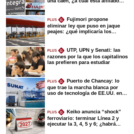
una caen, ¿a cuál está afiliado
usted?
Fujimori propone
PLUS
G
eliminar ley que puso en jaque
peajes: ¿qué implicaría los
usuarios?
UTP, UPN y Senati: las
PLUS
G
razones por la que los capitalinos
las prefieren para estudiar
Puerto de Chancay: lo
PLUS
G
que trae la marcha blanca por
uso de tecnología de EE.UU. en
mercancías
Keiko anuncia “shock”
PLUS
G
ferroviario: terminar Línea 2 y
ejecutar la 3, 4, 5 y 6; ¿habrá
avances?