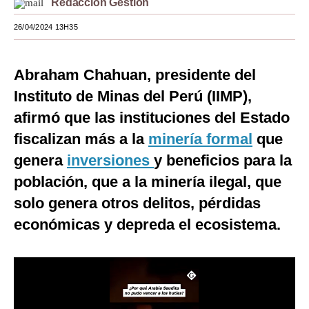
Redacción Gestión
Moda
26/04/2024 13H35
Estilos
Abraham Chahuan, presidente del
Mundo
Instituto de Minas del Perú (IIMP),
EEUU
afirmó que las instituciones del Estado
México
fiscalizan más a la
minería formal
que
genera
inversiones
y beneficios para la
España
población, que a la minería ilegal, que
Internacional
solo genera otros delitos, pérdidas
Tecnología
económicas y depreda el ecosistema.
Club del Suscriptor
Mix
G de Gestión