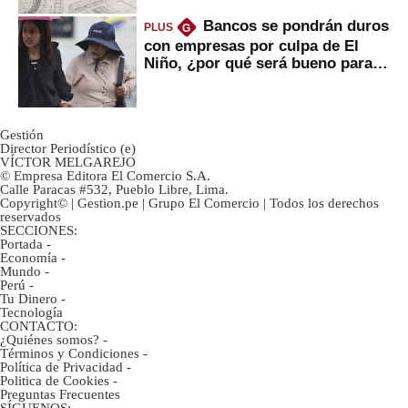
Bancos se pondrán duros
PLUS
G
con empresas por culpa de El
Niño, ¿por qué será bueno para
ahorristas?
Gestión
Director Periodístico (e)
VÍCTOR MELGAREJO
© Empresa Editora El Comercio S.A.
Calle Paracas #532, Pueblo Libre, Lima.
Copyright© | Gestion.pe | Grupo El Comercio | Todos los derechos
reservados
SECCIONES:
Portada
-
Economía
-
Mundo
-
Perú
-
Tu Dinero
-
Tecnología
CONTACTO:
¿Quiénes somos?
-
Términos y Condiciones
-
Política de Privacidad
-
Politica de Cookies
-
Preguntas Frecuentes