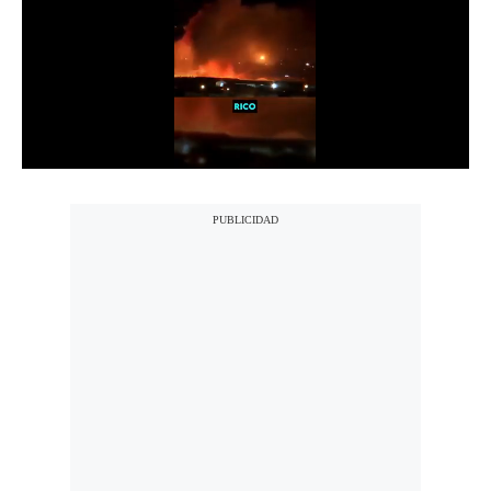
Notas Contratadas
Podcast
Gestión TV
Videos
Fotogalerías
gestion.pe
¿quiénes
Somos?
Términos
Y
Condiciones
Política
De
Privacidad