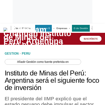
Últimas Noticias
Empresas G
Empresas
G de Gestión
Finanzas
Lo último
Peru Quiosco
SUSCRÍBETE
Portada
GESTION
>
PERU
Empresas
Añadir
Gestión
como fuente preferida en
Management & Empleo
Instituto de Minas del Perú:
Economía
Argentina será el siguiente foco
de inversión
Mercados
Perú
El presidente del IIMP explicó que el
estado peruano debe impulsar el sector
Política