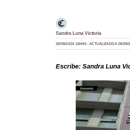
Únete a nuestro canal
Estilos
Mundo
EEUU
Sandra Luna Victoria
México
26/09/2024 16H40
- ACTUALIZADO A 26/09/
España
Internacional
Escribe: Sandra Luna Vic
Tecnología
Club del Suscriptor
Mix
G de Gestión
Notas Contratadas