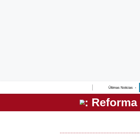
Lo último
Peru Quiosco
Portada
Empresas
Management & Empleo
Economía
Últimas Noticias
Mercados
Perú
Política
Tu Dinero