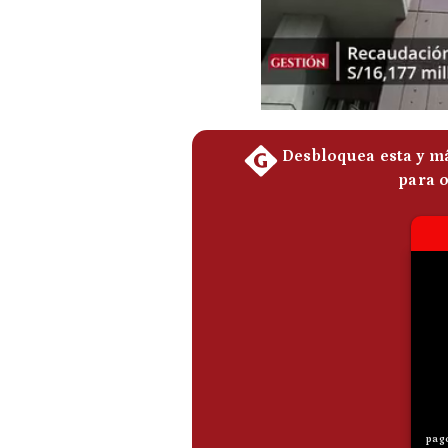
Podcast
Gestión TV
Videos
Fotogalerías
gestion.pe
¿quiénes
Somos?
Términos
Y
Condiciones
Política
De
Privacidad
Politica