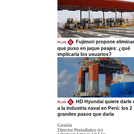
Fujimori propone eliminar
G
PLUS
que puso en jaque peajes: ¿qué
implicaría los usuarios?
HD Hyundai quiere darle 
G
PLUS
a la industria naval en Perú: los 2
grandes pasos que daría
Gestión
Director Periodístico (e)