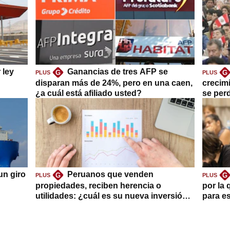
 ley
Ganancias de tres AFP se
G
G
PLUS
PLUS
disparan más de 24%, pero en una caen,
crecim
¿a cuál está afiliado usted?
se per
un giro
Peruanos que venden
G
G
PLUS
PLUS
propiedades, reciben herencia o
por la 
utilidades: ¿cuál es su nueva inversión
para es
clave?