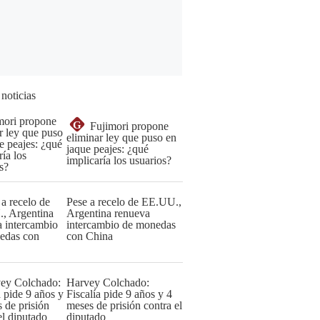
 noticias
G
Fujimori propone
eliminar ley que puso en
jaque peajes: ¿qué
implicaría los usuarios?
Pese a recelo de EE.UU.,
Argentina renueva
intercambio de monedas
con China
Harvey Colchado:
Fiscalía pide 9 años y 4
meses de prisión contra el
diputado