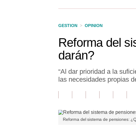
Finanzas Personales
Inmobiliarias
GESTION
>
OPINION
Plus G
Reforma del s
Opinión
darán?
Editorial
Pregunta de hoy
“Al dar prioridad a la sufic
las necesidades propias d
Blogs
Tendencias
Lujo
Viajes
Reforma del sistema de pensiones: ¿
Moda