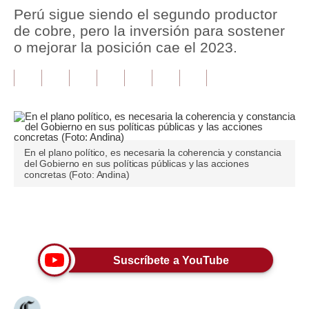
Perú sigue siendo el segundo productor
Tu Dinero
de cobre, pero la inversión para sostener
o mejorar la posición cae el 2023.
Finanzas Personales
Inmobiliarias
Plus G
Opinión
En el plano político, es necesaria la coherencia y constancia
del Gobierno en sus políticas públicas y las acciones
Editorial
concretas (Foto: Andina)
Pregunta de hoy
Únete a nuestro canal
Blogs
Tendencias
Suscríbete a YouTube
Lujo
Viajes