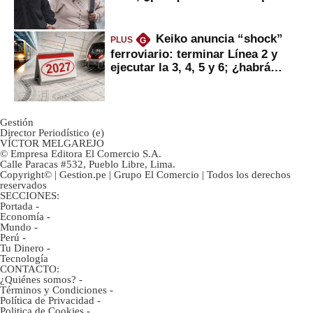
ahorristas?
Keiko anuncia “shock”
PLUS
G
ferroviario: terminar Línea 2 y
ejecutar la 3, 4, 5 y 6; ¿habrá
avances?
Gestión
Director Periodístico (e)
VÍCTOR MELGAREJO
© Empresa Editora El Comercio S.A.
Calle Paracas #532, Pueblo Libre, Lima.
Copyright© | Gestion.pe | Grupo El Comercio | Todos los derechos
reservados
SECCIONES:
Portada
-
Economía
-
Mundo
-
Perú
-
Tu Dinero
-
Tecnología
CONTACTO:
¿Quiénes somos?
-
Términos y Condiciones
-
Política de Privacidad
-
Politica de Cookies
-