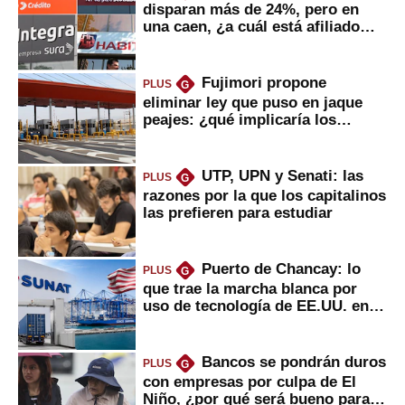
disparan más de 24%, pero en
una caen, ¿a cuál está afiliado
usted?
Fujimori propone
PLUS
G
eliminar ley que puso en jaque
peajes: ¿qué implicaría los
usuarios?
UTP, UPN y Senati: las
PLUS
G
razones por la que los capitalinos
las prefieren para estudiar
Puerto de Chancay: lo
PLUS
G
que trae la marcha blanca por
uso de tecnología de EE.UU. en
mercancías
Bancos se pondrán duros
PLUS
G
con empresas por culpa de El
Niño, ¿por qué será bueno para