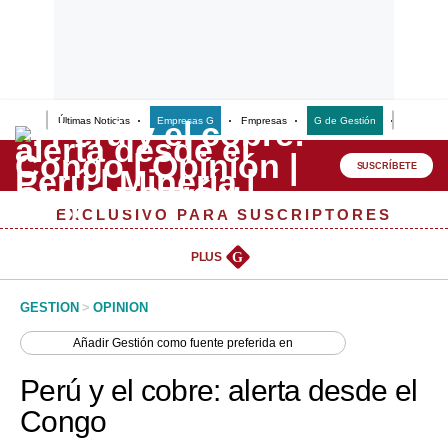
Últimas Noticias
Empresas G
Empresas
G de Gestión
Finanzas
Lo último
Peru Quiosco
SUSCRÍBETE
Portada
EXCLUSIVO PARA SUSCRIPTORES
Empresas
PLUS
G
Management & Empleo
GESTION
>
OPINION
Economía
Añadir
Gestión
como fuente preferida en
Mercados
Perú y el cobre: alerta desde el
Perú
Congo
Política