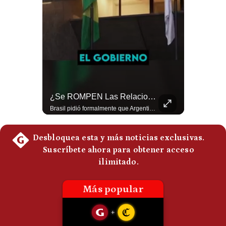
Notas Contratadas
Podcast
Gestión TV
Videos
Fotogalerías
¿El FIN De Infantino En La FIFA? El Grave Pronóstico Sobre Su Renuncia | #EnClaveEconómica
¿Se ROMPEN Las Relaciones Entre Brasil Y Argentina? | Gestión Mundo
Luis Carrillo Pinto, presidente de APEMD pronostica meses muy difíciles para Infantino y sostiene que una mayor presión de la UEFA, junto con nuevas investigaciones periodísticas, podría llevarlo a dimitir. También menciona renuncias internas y acusaciones de que el proyecto fue impulsado por una sola persona. #GianniInfantino #FIFA #UEFA #LuisCarrilloPinto #APEMD #Futbol #NoticiasDeportivas #Mundial #Shorts 👉 Suscríbete y activa la campana para no perderte nuestro análisis diario. 🌎 Síguenos en nuestras redes sociales: 📌 Web oficial: https://gestion.pe/mundo/ 📌 LinkedIn: http://bit.ly/3HYIET0 📌 X (Twitter): http://bit.ly/4noZtX9 📌 TikTok: http://bit.ly/4evB6TO
Brasil pidió formalmente que Argentina retire a su embajador tras los cruces verbales entre Javier Milei y Lula da Silva. La crisis bilateral alcanza su punto más crítico en años. #PoliticaLatinoamericana #CrisisDiplomatica #MileiVsLula #BuenosAires #NoticiasDeHoy #Shorts 👉 Suscríbete y activa la campana para no perderte nuestro análisis diario. 🌎 Síguenos en nuestras redes sociales: 📌 Web oficial: https://gestion.pe/mundo/ 📌 LinkedIn: http://bit.ly/3HYIET0 📌 X (Twitter): http://bit.ly/4noZtX9 📌 TikTok: http://bit.ly/4evB6TO
gestion.pe
¿quiénes
Somos?
Términos
Y
Condiciones
Política
De
Privacidad