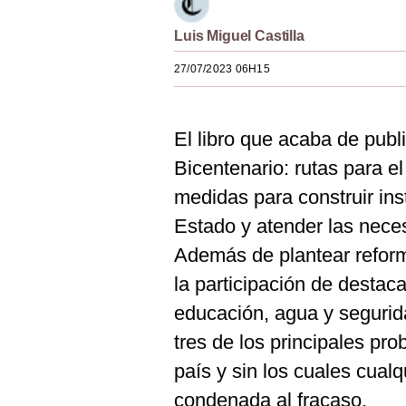
Estilos
Luis Miguel Castilla
Mundo
27/07/2023 06H15
EEUU
México
El libro que acaba de publ
España
Bicentenario: rutas para el
medidas para construir inst
Internacional
Estado y atender las nece
Tecnología
Además de plantear reforma
Club del Suscriptor
la participación de destac
Mix
educación, agua y segurid
tres de los principales pro
G de Gestión
país y sin los cuales cualq
Notas Contratadas
condenada al fracaso.