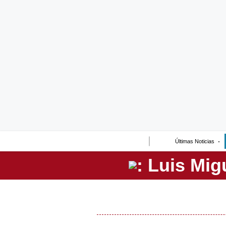
Lo último
Peru Quiosco
Portada
Empresas
Management & Empleo
Economía
Últimas Noticias
Mercados
Perú
Política
Tu Dinero