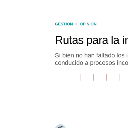
Finanzas Personales
Inmobiliarias
GESTION
>
OPINION
Plus G
Rutas para la i
Opinión
Editorial
Si bien no han faltado los
conducido a procesos inco
Pregunta de hoy
Blogs
Tendencias
Lujo
Únete a nuestro canal
Viajes
Moda