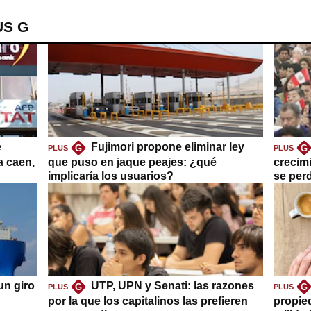
US G
e
Fujimori propone eliminar ley
G
G
PLUS
PLUS
a caen,
que puso en jaque peajes: ¿qué
crecim
implicaría los usuarios?
se per
un giro
UTP, UPN y Senati: las razones
G
G
PLUS
PLUS
por la que los capitalinos las prefieren
propie