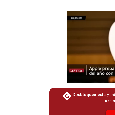
Podcast
Gestión TV
Videos
Fotogalerías
gestion.pe
¿quiénes
Somos?
Términos
Y
Condiciones
Política
De
Privacidad
Politica