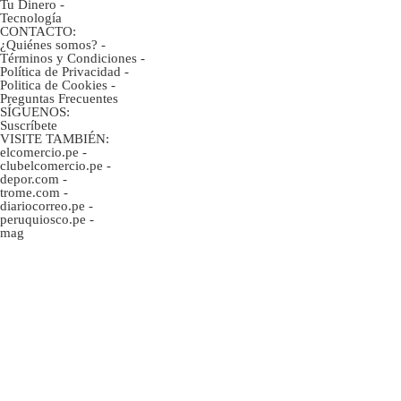
Tu Dinero
-
Tecnología
CONTACTO:
¿Quiénes somos?
-
Términos y Condiciones
-
Política de Privacidad
-
Politica de Cookies
-
Preguntas Frecuentes
SÍGUENOS:
Suscríbete
VISITE TAMBIÉN:
elcomercio.pe
-
clubelcomercio.pe
-
depor.com
-
trome.com
-
diariocorreo.pe
-
peruquiosco.pe
-
mag