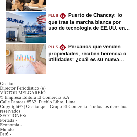
Puerto de Chancay: lo
PLUS
G
que trae la marcha blanca por
uso de tecnología de EE.UU. en
mercancías
Peruanos que venden
PLUS
G
propiedades, reciben herencia o
utilidades: ¿cuál es su nueva
inversión clave?
Gestión
Director Periodístico (e)
VÍCTOR MELGAREJO
© Empresa Editora El Comercio S.A.
Calle Paracas #532, Pueblo Libre, Lima.
Copyright© | Gestion.pe | Grupo El Comercio | Todos los derechos
reservados
SECCIONES:
Portada
-
Economía
-
Mundo
-
Perú
-