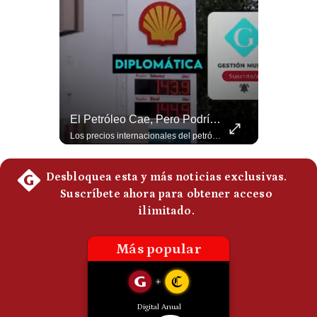
Notas Contratadas
Podcast
Gestión TV
Videos
¿Por Qué Irán Ya NO Le Teme A Donald Trump? | #radar24
El Petróleo Cae, Pero Podría Dispararse Nuevamente | #radar24
Fotogalerías
Según el entrevistado, las repetidas amenazas de Donald Trump y sus posteriores retrocesos habrían reducido su credibilidad ante Irán. Los nuevos sectores radicales iraníes interpretarían esta conducta como una señal de debilidad y considerarían que resistir durante meses frente a Estados Unidos ya representa una victoria. #DonaldTrump #Irán #EstadosUnidos #Geopolitica #NoticiasInternacionales #Shorts #MedioOriente 👉 Suscríbete y activa la campana para no perderte nuestro análisis diario. 🌎 Síguenos en nuestras redes sociales: 📌 Web oficial: https://gestion.pe/mundo/ 📌 LinkedIn: http://bit.ly/3HYIET0 📌 X (Twitter): http://bit.ly/4noZtX9 📌 TikTok: http://bit.ly/4evB6TO
Los precios internacionales del petróleo retrocedieron ante la posibilidad de un acuerdo para reabrir el estrecho de Ormuz. Sin embargo, la caída responde solo a una expectativa diplomática y un nuevo ataque contra un buque podría hacer regresar rápidamente la prima de riesgo. #Petroleo #EstrechoDeOrmuz #EconomiaGlobal #MercadoPetrolero #Crudo #NoticiasEconomicas #Geopolitica #Shorts 👉 Suscríbete y activa la campana para no perderte nuestro análisis diario. 🌎 Síguenos en nuestras redes sociales: 📌 Web oficial: https://gestion.pe/mundo/ 📌 LinkedIn: http://bit.ly/3HYIET0 📌 X (Twitter): http://bit.ly/4noZtX9 📌 TikTok: http://bit.ly/4evB6TO
gestion.pe
¿quiénes
Somos?
Términos
Y
Condiciones
Política
De
Privacidad