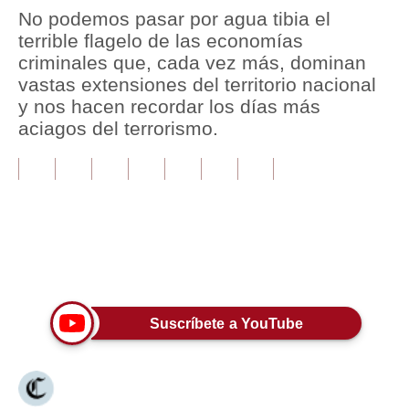
No podemos pasar por agua tibia el
Tu Dinero
terrible flagelo de las economías
criminales que, cada vez más, dominan
Finanzas Personales
vastas extensiones del territorio nacional
y nos hacen recordar los días más
Inmobiliarias
aciagos del terrorismo.
Plus G
Opinión
Editorial
Pregunta de hoy
Únete a nuestro canal
Blogs
Suscríbete a YouTube
Tendencias
Lujo
Viajes