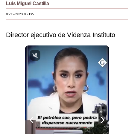
Luis Miguel Castilla
Moda
05/12/2023 05H35
Estilos
Mundo
Director ejecutivo de Videnza Instituto
EEUU
México
España
Internacional
Tecnología
Club del Suscriptor
Mix
G de Gestión