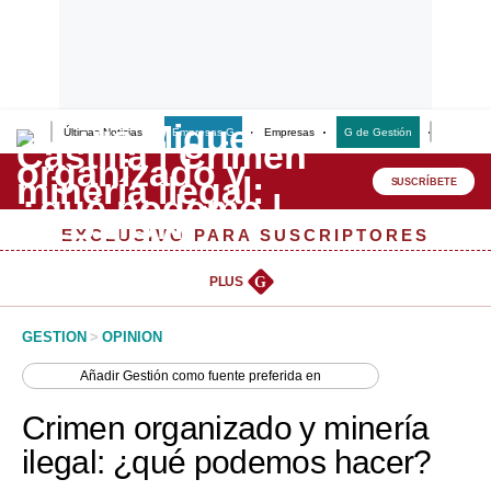
Últimas Noticias
Empresas G
Empresas
G de Gestión
Finanzas
Lo último
Peru Quiosco
SUSCRÍBETE
Portada
EXCLUSIVO PARA SUSCRIPTORES
Empresas
PLUS
G
Management & Empleo
GESTION
>
OPINION
Economía
Añadir
Gestión
como fuente preferida en
Mercados
Crimen organizado y minería
Perú
ilegal: ¿qué podemos hacer?
Política