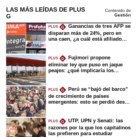
LAS MÁS LEÍDAS DE PLUS
Contenido de
G
Gestión
Ganancias de tres AFP se
PLUS
G
disparan más de 24%, pero en
una caen, ¿a cuál está afiliado
usted?
Fujimori propone
PLUS
G
eliminar ley que puso en jaque
peajes: ¿qué implicaría los
usuarios?
Perú se “bajó del barco”
PLUS
G
de crecimiento de países
emergentes: esto se perdió desde
2022
UTP, UPN y Senati: las
PLUS
G
razones por la que los capitalinos
las prefieren para estudiar