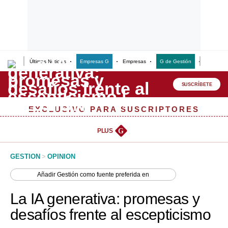
Últimas Noticias
Empresas G
Empresas
G de Gestión
Finanzas
Lo último
Peru Quiosco
SUSCRÍBETE
Portada
EXCLUSIVO PARA SUSCRIPTORES
Empresas
PLUS
G
Management & Empleo
GESTION
>
OPINION
Economía
Añadir
Gestión
como fuente preferida en
Mercados
La IA generativa: promesas y
Perú
desafíos frente al escepticismo
Política