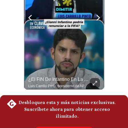
Notas Contratadas
Podcast
Gestión TV
Videos
Fotogalerías
gestion.pe
Netanyahu RECHAZA El Plan De Trump Para Gaza | Gestión Mundo
¿El FIN De Infantino En La FIFA? El Grave Pronóstico Sobre Su Renuncia | #EnClaveEconómica
El primer ministro israelí, Benjamín Netanyahu, aclaró que Israel NO ha aceptado la propuesta respaldada por Estados Unidos sobre el futuro y la desmilitarización de Gaza. ¿Se rompe la alianza estratégica entre Washington y Tel Aviv? #Netanyahu #Israel #Trump #Gaza #EstadosUnidos #Geopolitica #NoticiasInternacionales #Shorts 👉 Suscríbete y activa la campana para no perderte nuestro análisis diario. 🌎 Síguenos en nuestras redes sociales: 📌 Web oficial: https://gestion.pe/mundo/ 📌 LinkedIn: http://bit.ly/3HYIET0 📌 X (Twitter): http://bit.ly/4noZtX9 📌 TikTok: http://bit.ly/4evB6TO
Luis Carrillo Pinto, presidente de APEMD pronostica meses muy difíciles para Infantino y sostiene que una mayor presión de la UEFA, junto con nuevas investigaciones periodísticas, podría llevarlo a dimitir. También menciona renuncias internas y acusaciones de que el proyecto fue impulsado por una sola persona. #GianniInfantino #FIFA #UEFA #LuisCarrilloPinto #APEMD #Futbol #NoticiasDeportivas #Mundial #Shorts 👉 Suscríbete y activa la campana para no perderte nuestro análisis diario. 🌎 Síguenos en nuestras redes sociales: 📌 Web oficial: https://gestion.pe/mundo/ 📌 LinkedIn: http://bit.ly/3HYIET0 📌 X (Twitter): http://bit.ly/4noZtX9 📌 TikTok: http://bit.ly/4evB6TO
¿quiénes
Somos?
Términos
Y
Condiciones
Política
De
Privacidad