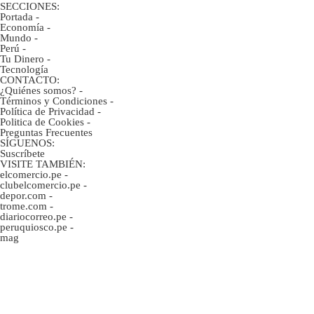
SECCIONES:
Portada
-
Economía
-
Mundo
-
Perú
-
Tu Dinero
-
Tecnología
CONTACTO:
¿Quiénes somos?
-
Términos y Condiciones
-
Política de Privacidad
-
Politica de Cookies
-
Preguntas Frecuentes
SÍGUENOS:
Suscríbete
VISITE TAMBIÉN:
elcomercio.pe
-
clubelcomercio.pe
-
depor.com
-
trome.com
-
diariocorreo.pe
-
peruquiosco.pe
-
mag