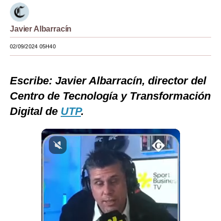
Moda
Javier Albarracín
Estilos
02/09/2024 05H40
Mundo
EEUU
Escribe: Javier Albarracín, d
irector del
México
Centro de Tecnología y Transformación
Digital de
UTP
.
España
Internacional
Tecnología
Club del Suscriptor
Mix
G de Gestión