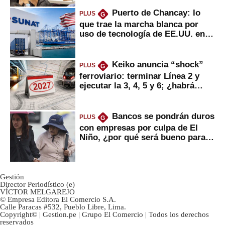
Puerto de Chancay: lo
PLUS
G
que trae la marcha blanca por
uso de tecnología de EE.UU. en
mercancías
Keiko anuncia “shock”
PLUS
G
ferroviario: terminar Línea 2 y
ejecutar la 3, 4, 5 y 6; ¿habrá
avances?
Bancos se pondrán duros
PLUS
G
con empresas por culpa de El
Niño, ¿por qué será bueno para
ahorristas?
Gestión
Director Periodístico (e)
VÍCTOR MELGAREJO
© Empresa Editora El Comercio S.A.
Calle Paracas #532, Pueblo Libre, Lima.
Copyright© | Gestion.pe | Grupo El Comercio | Todos los derechos
reservados