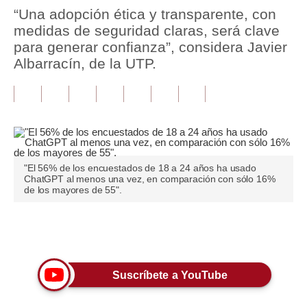
“Una adopción ética y transparente, con
Tu Dinero
medidas de seguridad claras, será clave
para generar confianza”, considera Javier
Finanzas Personales
Albarracín, de la UTP.
Inmobiliarias
Plus G
Opinión
Editorial
"El 56% de los encuestados de 18 a 24 años ha usado
ChatGPT al menos una vez, en comparación con sólo 16%
de los mayores de 55".
Pregunta de hoy
Blogs
Únete a nuestro canal
Tendencias
Lujo
Suscríbete a YouTube
Viajes