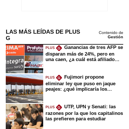
LAS MÁS LEÍDAS DE PLUS
Contenido de
G
Gestión
Ganancias de tres AFP se
PLUS
G
disparan más de 24%, pero en
una caen, ¿a cuál está afiliado
usted?
Fujimori propone
PLUS
G
eliminar ley que puso en jaque
peajes: ¿qué implicaría los
usuarios?
UTP, UPN y Senati: las
PLUS
G
razones por la que los capitalinos
las prefieren para estudiar