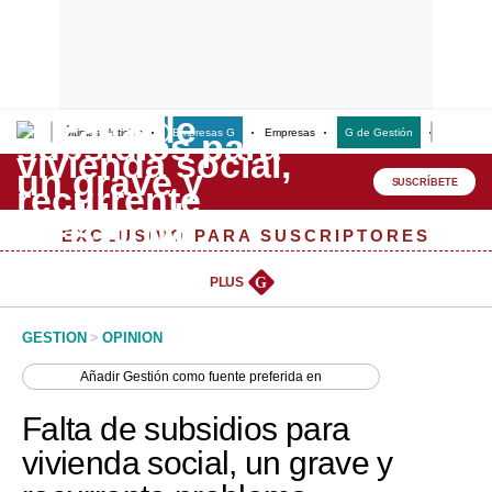
Últimas Noticias
Empresas G
Empresas
G de Gestión
Finanzas
Lo último
Peru Quiosco
SUSCRÍBETE
Portada
EXCLUSIVO PARA SUSCRIPTORES
Empresas
PLUS
G
Management & Empleo
GESTION
>
OPINION
Economía
Añadir
Gestión
como fuente preferida en
Mercados
Falta de subsidios para
Perú
vivienda social, un grave y
Política