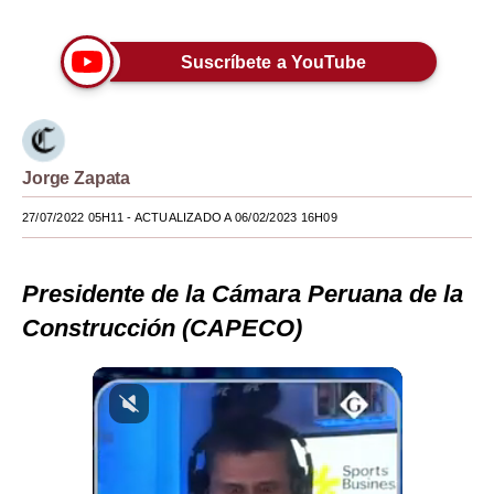
Moda
Suscríbete a YouTube
Estilos
Mundo
EEUU
Jorge Zapata
México
27/07/2022 05H11
- ACTUALIZADO A 06/02/2023 16H09
España
Presidente de la Cámara Peruana de la
Internacional
Construcción (CAPECO)
Tecnología
Club del Suscriptor
Mix
G de Gestión