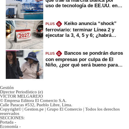
que trae la marcha blanca por
uso de tecnología de EE.UU. en
mercancías
Keiko anuncia “shock”
PLUS
G
ferroviario: terminar Línea 2 y
ejecutar la 3, 4, 5 y 6; ¿habrá
avances?
Bancos se pondrán duros
PLUS
G
con empresas por culpa de El
Niño, ¿por qué será bueno para
ahorristas?
Gestión
Director Periodístico (e)
VÍCTOR MELGAREJO
© Empresa Editora El Comercio S.A.
Calle Paracas #532, Pueblo Libre, Lima.
Copyright© | Gestion.pe | Grupo El Comercio | Todos los derechos
reservados
SECCIONES:
Portada
-
Economía
-