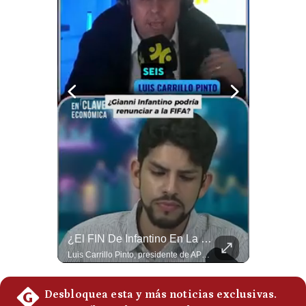
Notas Contratadas
Podcast
Gestión TV
Videos
Fotogalerías
gestion.pe
¿quiénes
Somos?
¿Por Qué Irán Ya NO Le Teme A Donald Trump? | #radar24
¿El FIN De Infantino En La FIFA? El Grave Pronóstico Sobre Su Renuncia | #EnClaveEconómica
Términos
Y
Según el entrevistado, las repetidas amenazas de Donald Trump y sus posteriores retrocesos habrían reducido su credibilidad ante Irán. Los nuevos sectores radicales iraníes interpretarían esta conducta como una señal de debilidad y considerarían que resistir durante meses frente a Estados Unidos ya representa una victoria. #DonaldTrump #Irán #EstadosUnidos #Geopolitica #NoticiasInternacionales #Shorts #MedioOriente 👉 Suscríbete y activa la campana para no perderte nuestro análisis diario. 🌎 Síguenos en nuestras redes sociales: 📌 Web oficial: https://gestion.pe/mundo/ 📌 LinkedIn: http://bit.ly/3HYIET0 📌 X (Twitter): http://bit.ly/4noZtX9 📌 TikTok: http://bit.ly/4evB6TO
Luis Carrillo Pinto, presidente de APEMD pronostica meses muy difíciles para Infantino y sostiene que una mayor presión de la UEFA, junto con nuevas investigaciones periodísticas, podría llevarlo a dimitir. También menciona renuncias internas y acusaciones de que el proyecto fue impulsado por una sola persona. #GianniInfantino #FIFA #UEFA #LuisCarrilloPinto #APEMD #Futbol #NoticiasDeportivas #Mundial #Shorts 👉 Suscríbete y activa la campana para no perderte nuestro análisis diario. 🌎 Síguenos en nuestras redes sociales: 📌 Web oficial: https://gestion.pe/mundo/ 📌 LinkedIn: http://bit.ly/3HYIET0 📌 X (Twitter): http://bit.ly/4noZtX9 📌 TikTok: http://bit.ly/4evB6TO
Condiciones
Política
De
Privacidad