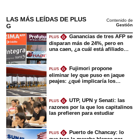
LAS MÁS LEÍDAS DE PLUS
Contenido de
G
Gestión
Ganancias de tres AFP se
PLUS
G
disparan más de 24%, pero en
una caen, ¿a cuál está afiliado
usted?
Fujimori propone
PLUS
G
eliminar ley que puso en jaque
peajes: ¿qué implicaría los
usuarios?
UTP, UPN y Senati: las
PLUS
G
razones por la que los capitalinos
las prefieren para estudiar
Puerto de Chancay: lo
PLUS
G