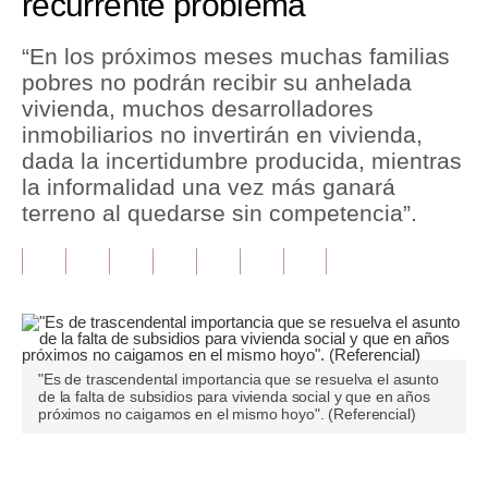
recurrente problema
Tu Dinero
“En los próximos meses muchas familias
pobres no podrán recibir su anhelada
Finanzas Personales
vivienda, muchos desarrolladores
Inmobiliarias
inmobiliarios no invertirán en vivienda,
dada la incertidumbre producida, mientras
Plus G
la informalidad una vez más ganará
terreno al quedarse sin competencia”.
Opinión
Editorial
Pregunta de hoy
Blogs
"Es de trascendental importancia que se resuelva el asunto
Tendencias
de la falta de subsidios para vivienda social y que en años
próximos no caigamos en el mismo hoyo". (Referencial)
Lujo
Viajes
Únete a nuestro canal