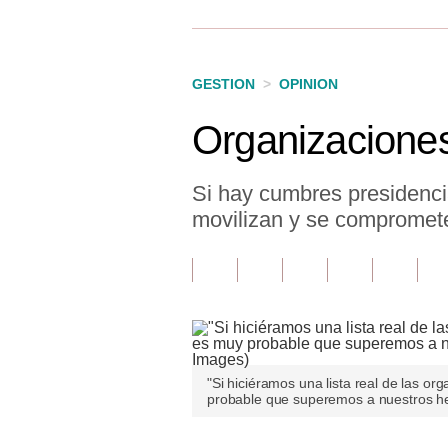
Finanzas Personales
Inmobiliarias
GESTION
>
OPINION
Plus G
Organizaciones
Opinión
Editorial
Si hay cumbres presidenci
movilizan y se compromete
Pregunta de hoy
Blogs
Tendencias
Lujo
"Si hiciéramos una lista real de las o
Viajes
probable que superemos a nuestros h
Moda