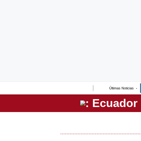
Lo último
Peru Quiosco
Portada
Empresas
Management & Empleo
Economía
Últimas Noticias
Mercados
Perú
Política
Tu Dinero