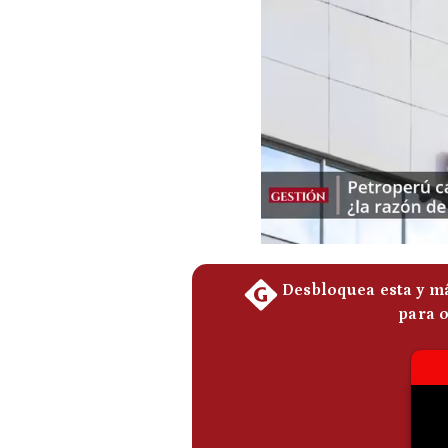
Podcast
Gestión TV
Videos
Fotogalerías
gestion.pe
¿quiénes
Somos?
Términos
Y
Condiciones
Política
De
Privacidad
Politica