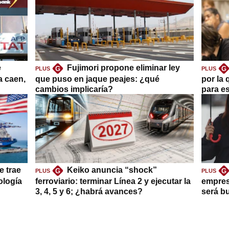
e
Fujimori propone eliminar ley
G
G
PLUS
PLUS
a caen,
que puso en jaque peajes: ¿qué
por la 
cambios implicaría?
para es
e trae
Keiko anuncia “shock”
G
G
PLUS
PLUS
ología
ferroviario: terminar Línea 2 y ejecutar la
empres
3, 4, 5 y 6; ¿habrá avances?
será b