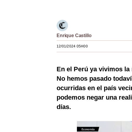
Únete a nuestro canal
Estilos
Mundo
EEUU
Enrique Castillo
México
12/01/2024 05H00
España
Internacional
En el Perú ya vivimos la
Tecnología
No hemos pasado todavía
ocurridas en el país veci
Club del Suscriptor
podemos negar una reali
Mix
días.
G de Gestión
Notas Contratadas