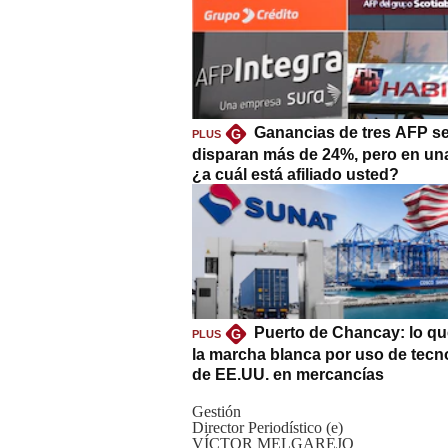
Ganancias de tres AFP s
G
PLUS
disparan más de 24%, pero en un
¿a cuál está afiliado usted?
Puerto de Chancay: lo qu
G
PLUS
la marcha blanca por uso de tecn
de EE.UU. en mercancías
Gestión
Director Periodístico (e)
VÍCTOR MELGAREJO