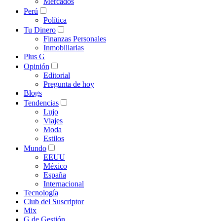
Mercados
Perú
Política
Tu Dinero
Finanzas Personales
Inmobiliarias
Plus G
Opinión
Editorial
Pregunta de hoy
Blogs
Tendencias
Lujo
Viajes
Moda
Estilos
Mundo
EEUU
México
España
Internacional
Tecnología
Club del Suscriptor
Mix
G de Gestión