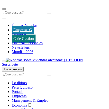
Últimas Noticias
Empresas G
Empresas
G de Gestión
Finanzas Personales
Newsletters
Mundial 2026
Suscríbete
Inicia sesión
Lo último
Peru Quiosco
Portada
Empresas
Management & Empleo
Economía