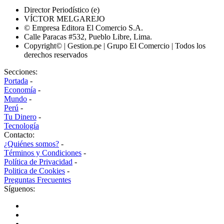
Director Periodístico (e)
VÍCTOR MELGAREJO
© Empresa Editora El Comercio S.A.
Calle Paracas #532, Pueblo Libre, Lima.
Copyright© | Gestion.pe | Grupo El Comercio | Todos los
derechos reservados
Secciones:
Portada
-
Economía
-
Mundo
-
Perú
-
Tu Dinero
-
Tecnología
Contacto:
¿Quiénes somos?
-
Términos y Condiciones
-
Política de Privacidad
-
Politica de Cookies
-
Preguntas Frecuentes
Síguenos: