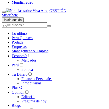
Mundial 2026
Suscríbete
Inicia sesión
Lo último
Peru Quiosco
Portada
Empresas
Management & Empleo
Economía
Mercados
Perú
Política
Tu Dinero
Finanzas Personales
Inmobiliarias
Plus G
Opinión
Editorial
Pregunta de hoy
Blogs