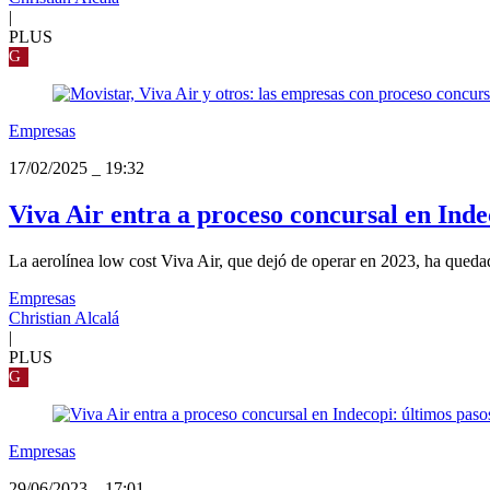
|
PLUS
G
Empresas
17/02/2025
_
19:32
Viva Air entra a proceso concursal en Inde
La aerolínea low cost Viva Air, que dejó de operar en 2023, ha quedad
Empresas
Christian Alcalá
|
PLUS
G
Empresas
29/06/2023
_
17:01