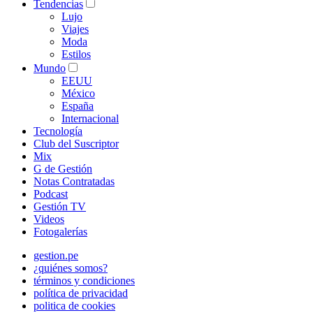
Tendencias
Lujo
Viajes
Moda
Estilos
Mundo
EEUU
México
España
Internacional
Tecnología
Club del Suscriptor
Mix
G de Gestión
Notas Contratadas
Podcast
Gestión TV
Videos
Fotogalerías
gestion.pe
¿quiénes somos?
términos y condiciones
política de privacidad
politica de cookies