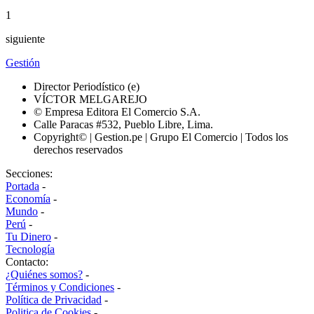
1
siguiente
Gestión
Director Periodístico (e)
VÍCTOR MELGAREJO
© Empresa Editora El Comercio S.A.
Calle Paracas #532, Pueblo Libre, Lima.
Copyright© | Gestion.pe | Grupo El Comercio | Todos los
derechos reservados
Secciones:
Portada
-
Economía
-
Mundo
-
Perú
-
Tu Dinero
-
Tecnología
Contacto:
¿Quiénes somos?
-
Términos y Condiciones
-
Política de Privacidad
-
Politica de Cookies
-