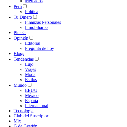
Mercados
Perú
Política
Tu Dinero
Finanzas Personales
Inmobiliarias
Plus G
Opinión
Editorial
Pregunta de hoy
Blogs
Tendencias
Lujo
Viajes
Moda
Estilos
Mundo
EEUU
México
España
Internacional
Tecnología
Club del Suscriptor
Mix
G de Gestión