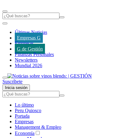
Últimas Noticias
Empresas G
Empresas
G de Gestión
Finanzas Personales
Newsletters
Mundial 2026
Suscríbete
Inicia sesión
Lo último
Peru Quiosco
Portada
Empresas
Management & Empleo
Economía