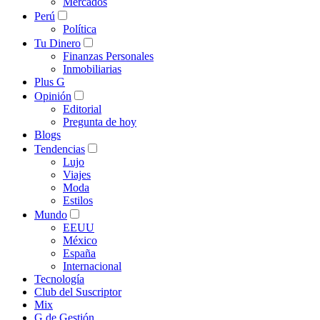
Mercados
Perú
Política
Tu Dinero
Finanzas Personales
Inmobiliarias
Plus G
Opinión
Editorial
Pregunta de hoy
Blogs
Tendencias
Lujo
Viajes
Moda
Estilos
Mundo
EEUU
México
España
Internacional
Tecnología
Club del Suscriptor
Mix
G de Gestión