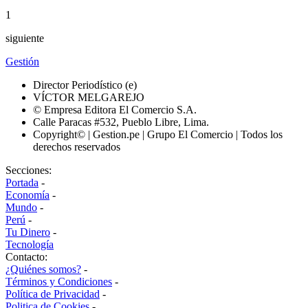
1
siguiente
Gestión
Director Periodístico (e)
VÍCTOR MELGAREJO
© Empresa Editora El Comercio S.A.
Calle Paracas #532, Pueblo Libre, Lima.
Copyright© | Gestion.pe | Grupo El Comercio | Todos los
derechos reservados
Secciones:
Portada
-
Economía
-
Mundo
-
Perú
-
Tu Dinero
-
Tecnología
Contacto:
¿Quiénes somos?
-
Términos y Condiciones
-
Política de Privacidad
-
Politica de Cookies
-