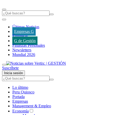
Últimas Noticias
Empresas G
Empresas
G de Gestión
Finanzas Personales
Newsletters
Mundial 2026
Suscríbete
Inicia sesión
Lo último
Peru Quiosco
Portada
Empresas
Management & Empleo
Economía