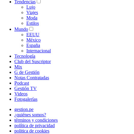
Tendencias
Lujo
Viajes
Moda
Estilos
Mundo
EEUU
México
España
Internacional
Tecnología
Club del Suscriptor
Mix
G de Gestión
Notas Contratadas
Podcast
Gestión TV
Videos
Fotogalerías
gestion.pe
¿quiénes somos?
términos y condiciones
política de privacidad
politica de cookies