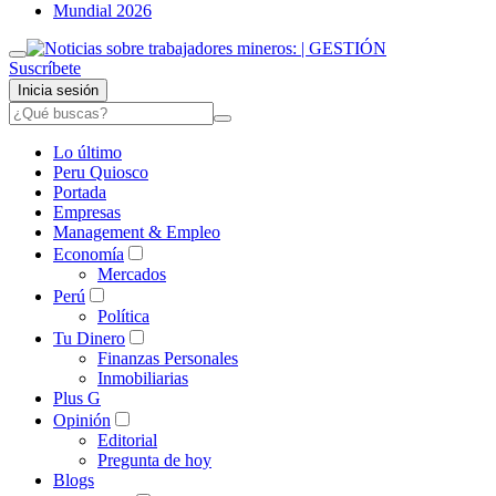
Mundial 2026
Suscríbete
Inicia sesión
Lo último
Peru Quiosco
Portada
Empresas
Management & Empleo
Economía
Mercados
Perú
Política
Tu Dinero
Finanzas Personales
Inmobiliarias
Plus G
Opinión
Editorial
Pregunta de hoy
Blogs