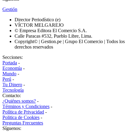
Gestión
Director Periodístico (e)
VÍCTOR MELGAREJO
© Empresa Editora El Comercio S.A.
Calle Paracas #532, Pueblo Libre, Lima.
Copyright© | Gestion.pe | Grupo El Comercio | Todos los
derechos reservados
Secciones:
Portada
-
Economía
-
Mundo
-
Perú
-
Tu Dinero
-
Tecnología
Contacto:
¿Quiénes somos?
-
Términos y Condiciones
-
Política de Privacidad
-
Politica de Cookies
-
Preguntas Frecuentes
Síguenos: