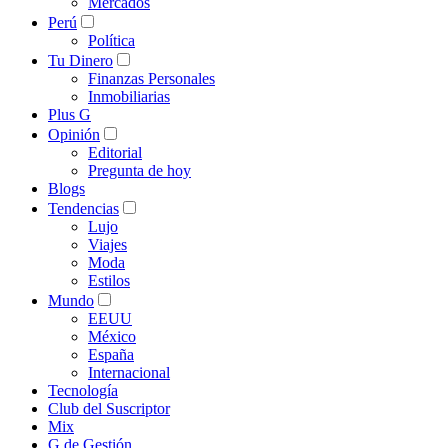
Mercados
Perú
Política
Tu Dinero
Finanzas Personales
Inmobiliarias
Plus G
Opinión
Editorial
Pregunta de hoy
Blogs
Tendencias
Lujo
Viajes
Moda
Estilos
Mundo
EEUU
México
España
Internacional
Tecnología
Club del Suscriptor
Mix
G de Gestión