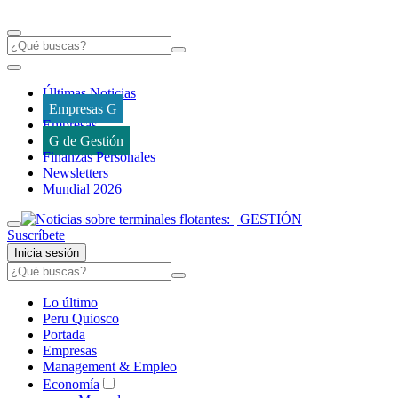
Últimas Noticias
Empresas G
Empresas
G de Gestión
Finanzas Personales
Newsletters
Mundial 2026
Suscríbete
Inicia sesión
Lo último
Peru Quiosco
Portada
Empresas
Management & Empleo
Economía