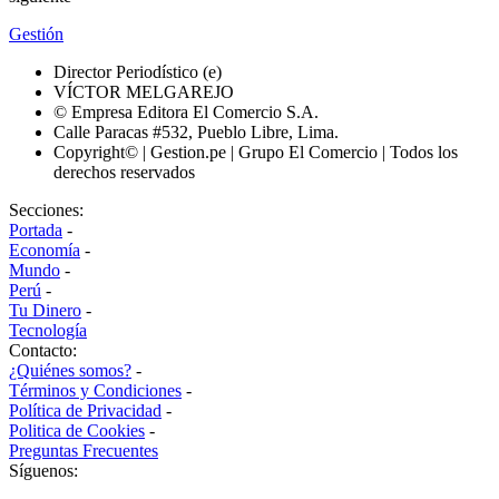
Gestión
Director Periodístico (e)
VÍCTOR MELGAREJO
© Empresa Editora El Comercio S.A.
Calle Paracas #532, Pueblo Libre, Lima.
Copyright© | Gestion.pe | Grupo El Comercio | Todos los
derechos reservados
Secciones:
Portada
-
Economía
-
Mundo
-
Perú
-
Tu Dinero
-
Tecnología
Contacto:
¿Quiénes somos?
-
Términos y Condiciones
-
Política de Privacidad
-
Politica de Cookies
-
Preguntas Frecuentes
Síguenos: