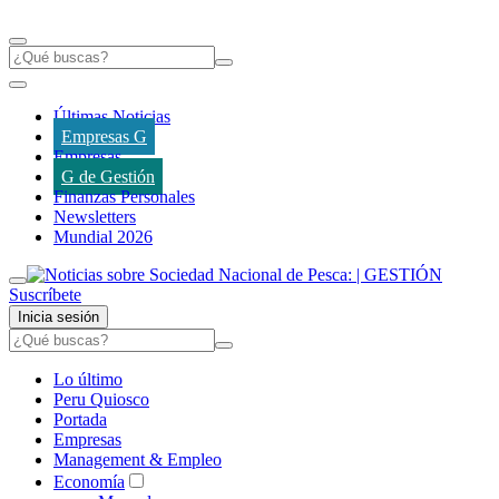
Últimas Noticias
Empresas G
Empresas
G de Gestión
Finanzas Personales
Newsletters
Mundial 2026
Suscríbete
Inicia sesión
Lo último
Peru Quiosco
Portada
Empresas
Management & Empleo
Economía