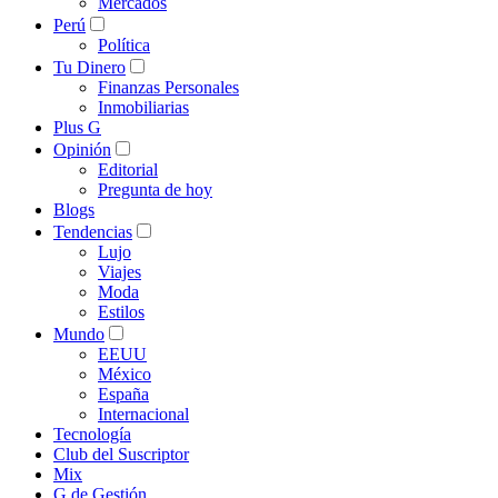
Mercados
Perú
Política
Tu Dinero
Finanzas Personales
Inmobiliarias
Plus G
Opinión
Editorial
Pregunta de hoy
Blogs
Tendencias
Lujo
Viajes
Moda
Estilos
Mundo
EEUU
México
España
Internacional
Tecnología
Club del Suscriptor
Mix
G de Gestión