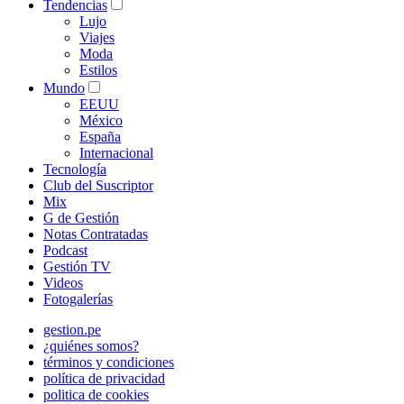
Tendencias
Lujo
Viajes
Moda
Estilos
Mundo
EEUU
México
España
Internacional
Tecnología
Club del Suscriptor
Mix
G de Gestión
Notas Contratadas
Podcast
Gestión TV
Videos
Fotogalerías
gestion.pe
¿quiénes somos?
términos y condiciones
política de privacidad
politica de cookies