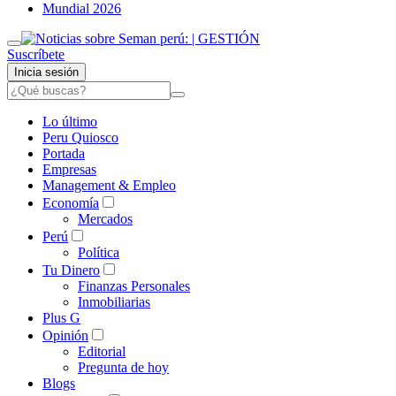
Mundial 2026
Suscríbete
Inicia sesión
Lo último
Peru Quiosco
Portada
Empresas
Management & Empleo
Economía
Mercados
Perú
Política
Tu Dinero
Finanzas Personales
Inmobiliarias
Plus G
Opinión
Editorial
Pregunta de hoy
Blogs