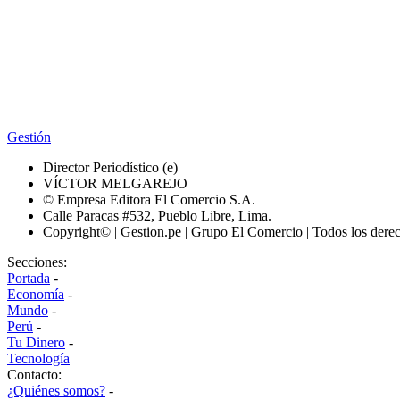
Gestión
Director Periodístico (e)
VÍCTOR MELGAREJO
© Empresa Editora El Comercio S.A.
Calle Paracas #532, Pueblo Libre, Lima.
Copyright© | Gestion.pe | Grupo El Comercio | Todos los dere
Secciones:
Portada
-
Economía
-
Mundo
-
Perú
-
Tu Dinero
-
Tecnología
Contacto:
¿Quiénes somos?
-