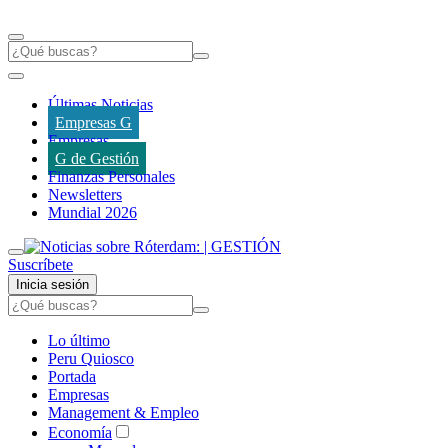
Últimas Noticias
Empresas G
Empresas
G de Gestión
Finanzas Personales
Newsletters
Mundial 2026
Suscríbete
Inicia sesión
Lo último
Peru Quiosco
Portada
Empresas
Management & Empleo
Economía