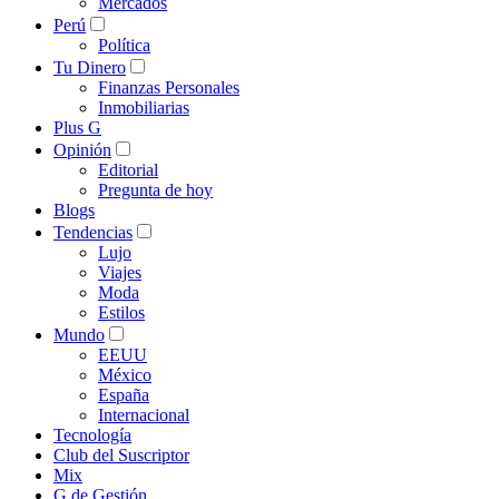
Mercados
Perú
Política
Tu Dinero
Finanzas Personales
Inmobiliarias
Plus G
Opinión
Editorial
Pregunta de hoy
Blogs
Tendencias
Lujo
Viajes
Moda
Estilos
Mundo
EEUU
México
España
Internacional
Tecnología
Club del Suscriptor
Mix
G de Gestión