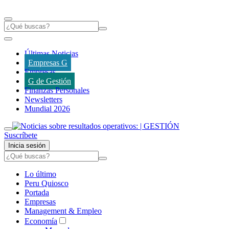
Últimas Noticias
Empresas G
Empresas
G de Gestión
Finanzas Personales
Newsletters
Mundial 2026
Suscríbete
Inicia sesión
Lo último
Peru Quiosco
Portada
Empresas
Management & Empleo
Economía