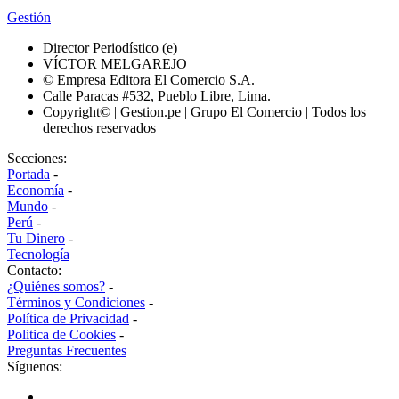
Gestión
Director Periodístico (e)
VÍCTOR MELGAREJO
© Empresa Editora El Comercio S.A.
Calle Paracas #532, Pueblo Libre, Lima.
Copyright© | Gestion.pe | Grupo El Comercio | Todos los
derechos reservados
Secciones:
Portada
-
Economía
-
Mundo
-
Perú
-
Tu Dinero
-
Tecnología
Contacto:
¿Quiénes somos?
-
Términos y Condiciones
-
Política de Privacidad
-
Politica de Cookies
-
Preguntas Frecuentes
Síguenos: