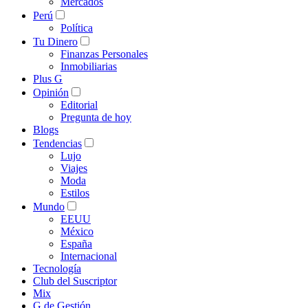
Mercados
Perú
Política
Tu Dinero
Finanzas Personales
Inmobiliarias
Plus G
Opinión
Editorial
Pregunta de hoy
Blogs
Tendencias
Lujo
Viajes
Moda
Estilos
Mundo
EEUU
México
España
Internacional
Tecnología
Club del Suscriptor
Mix
G de Gestión