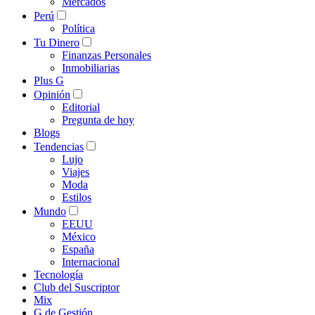
Mercados
Perú
Política
Tu Dinero
Finanzas Personales
Inmobiliarias
Plus G
Opinión
Editorial
Pregunta de hoy
Blogs
Tendencias
Lujo
Viajes
Moda
Estilos
Mundo
EEUU
México
España
Internacional
Tecnología
Club del Suscriptor
Mix
G de Gestión