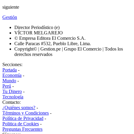
siguiente
Gestión
Director Periodístico (e)
VÍCTOR MELGAREJO
© Empresa Editora El Comercio S.A.
Calle Paracas #532, Pueblo Libre, Lima.
Copyright© | Gestion.pe | Grupo El Comercio | Todos los
derechos reservados
Secciones:
Portada
-
Economía
-
Mundo
-
Perú
-
Tu Dinero
-
Tecnología
Contacto:
¿Quiénes somos?
-
Términos y Condiciones
-
Política de Privacidad
-
Politica de Cookies
-
Preguntas Frecuentes