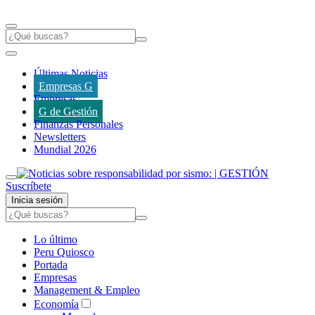
Últimas Noticias
Empresas G
Empresas
G de Gestión
Finanzas Personales
Newsletters
Mundial 2026
Suscríbete
Inicia sesión
Lo último
Peru Quiosco
Portada
Empresas
Management & Empleo
Economía