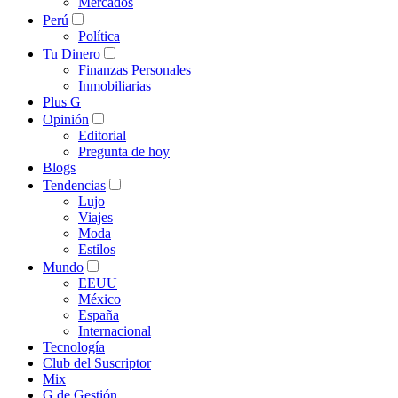
Mercados
Perú
Política
Tu Dinero
Finanzas Personales
Inmobiliarias
Plus G
Opinión
Editorial
Pregunta de hoy
Blogs
Tendencias
Lujo
Viajes
Moda
Estilos
Mundo
EEUU
México
España
Internacional
Tecnología
Club del Suscriptor
Mix
G de Gestión