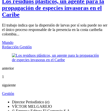
Los residuos plásticos, un agente para la
propagación de especies invasoras en el
Caribe
El trabajo indica que la dispersión de larvas por sí sola puede no ser
el único proceso responsable de la presencia en la costa caribeña
colombia...
Mundo
Redacción Gestión
anterior
1
siguiente
Gestión
Director Periodístico (e)
VÍCTOR MELGAREJO
© Empresa Editora El Comercio S.A.