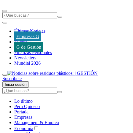
Últimas Noticias
Empresas G
Empresas
G de Gestión
Finanzas Personales
Newsletters
Mundial 2026
Suscríbete
Inicia sesión
Lo último
Peru Quiosco
Portada
Empresas
Management & Empleo
Economía