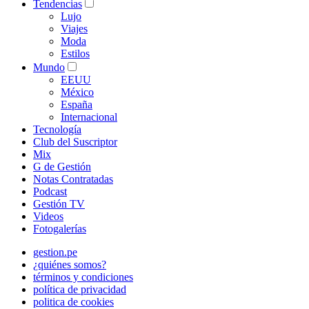
Tendencias
Lujo
Viajes
Moda
Estilos
Mundo
EEUU
México
España
Internacional
Tecnología
Club del Suscriptor
Mix
G de Gestión
Notas Contratadas
Podcast
Gestión TV
Videos
Fotogalerías
gestion.pe
¿quiénes somos?
términos y condiciones
política de privacidad
politica de cookies