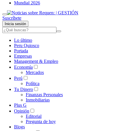
Mundial 2026
Suscríbete
Inicia sesión
Lo último
Peru Quiosco
Portada
Empresas
Management & Empleo
Economía
Mercados
Perú
Política
Tu Dinero
Finanzas Personales
Inmobiliarias
Plus G
Opinión
Editorial
Pregunta de hoy
Blogs