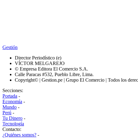
Gestión
Director Periodístico (e)
VÍCTOR MELGAREJO
© Empresa Editora El Comercio S.A.
Calle Paracas #532, Pueblo Libre, Lima.
Copyright© | Gestion.pe | Grupo El Comercio | Todos los dere
Secciones:
Portada
-
Economía
-
Mundo
-
Perú
-
Tu Dinero
-
Tecnología
Contacto:
¿Quiénes somos?
-