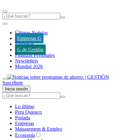
Últimas Noticias
Empresas G
Empresas
G de Gestión
Finanzas Personales
Newsletters
Mundial 2026
Suscríbete
Inicia sesión
Lo último
Peru Quiosco
Portada
Empresas
Management & Empleo
Economía