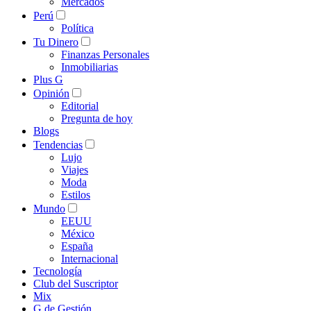
Mercados
Perú
Política
Tu Dinero
Finanzas Personales
Inmobiliarias
Plus G
Opinión
Editorial
Pregunta de hoy
Blogs
Tendencias
Lujo
Viajes
Moda
Estilos
Mundo
EEUU
México
España
Internacional
Tecnología
Club del Suscriptor
Mix
G de Gestión