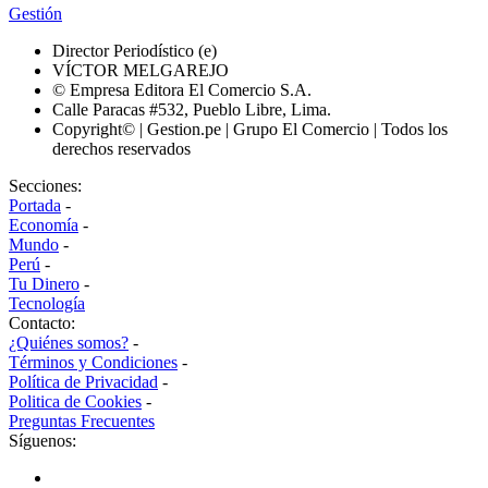
Gestión
Director Periodístico (e)
VÍCTOR MELGAREJO
© Empresa Editora El Comercio S.A.
Calle Paracas #532, Pueblo Libre, Lima.
Copyright© | Gestion.pe | Grupo El Comercio | Todos los
derechos reservados
Secciones:
Portada
-
Economía
-
Mundo
-
Perú
-
Tu Dinero
-
Tecnología
Contacto:
¿Quiénes somos?
-
Términos y Condiciones
-
Política de Privacidad
-
Politica de Cookies
-
Preguntas Frecuentes
Síguenos: